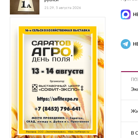
21:29, 5 августа 2026
Н
Н
ПО
Эк
Жи
В 