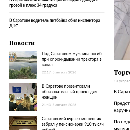
грозой и плюс 34 градуса
В Саратове водитель питбайка сбил инспектора
ДПС
Новости
Под Саратовом мужчина погиб
при опрокидывании трактора в
канал
Торг
22:17, 5 августа 2026
10 феврал
В Саратове презентовали
В Сара
образовательный проект для
женщин
Предста
21:43, 5 августа 2026
наручн
Саратовский курьер-мошенник
По под
забрал у пенсионерки 910 тысяч
мужчины
рублей