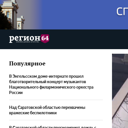
Популярное
В Энгельсском доме-интернате прошел
благотворительный концерт музыкантов
Национального филармонического оркестра
России
Над Саратовской областью перехвачены
вражеские беспилотники
В Саратовской области прогнозируют дождь с