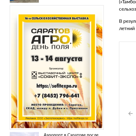
(«Тамбо
сельхоз
В резу
летний
Аэропорт в Саратове после