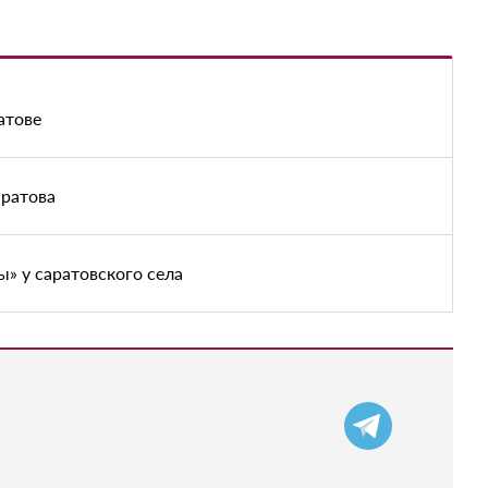
атове
аратова
» у саратовского села