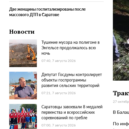
Две женщины госпитализированы после
массового ДТП в Саратове
Новости
Тушение мусора на полигоне в
Энгельсе продолжалось всю
ночь
07:40, 7 августа 2026
Депутат Госдумы контролирует
объекты госпрограммы
развития сельских территорий
Трак
07:21, 7 августа 2026
27 октябр
Саратовцы завоевали 8 медалей
В Бала
первенства и всероссийских
соревнований по гребле
По инф
07:00, 7 августа 2026