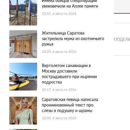
Имена бойцов спецоперации
увековечили на Аллее памяти
20:52, 6 августа 2026
Жительница Саратова
застрелила мужа из охотничьего
ПОДЕЛИ
ружья
20:35, 6 августа 2026
Вертолетом санавиации в
Москву доставили
пострадавшего при нырянии
подростка
20:17, 6 августа 2026
Саратовская певица написала
проникновенный текст про
слезы в подушку и шрамы
20:00, 6 августа 2026