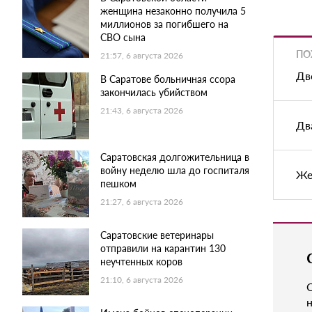
женщина незаконно получила 5
миллионов за погибшего на
СВО сына
ПО
21:57, 6 августа 2026
Дв
В Саратове больничная ссора
закончилась убийством
21:43, 6 августа 2026
Дв
Саратовская долгожительница в
войну неделю шла до госпиталя
Же
пешком
21:27, 6 августа 2026
Саратовские ветеринары
отправили на карантин 130
неучтенных коров
21:10, 6 августа 2026
н