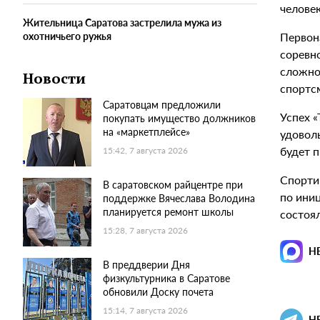
человек
Жительница Саратова застрелила мужа из
Первон
охотничьего ружья
соревн
сложно
Новости
спортс
Саратовцам предложили
Успех «
покупать имущество должников
на «маркетплейсе»
удовол
будет 
15:42, 7 августа 2026
Спорти
В саратовском райцентре при
по ини
поддержке Вячеслава Володина
планируется ремонт школы
состоя
15:28, 7 августа 2026
Н
В преддверии Дня
физкультурника в Саратове
обновили Доску почета
15:14, 7 августа 2026
Н