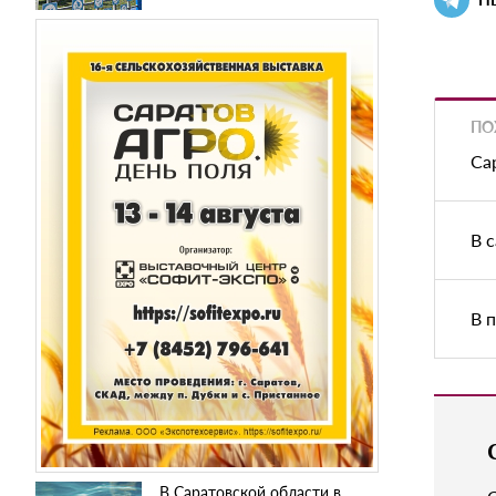
ПО
Са
В 
В 
В Саратовской области в