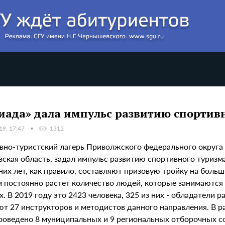
иада» дала импульс развитию спортив
19, 17:47
1312
вно-туристский лагерь Приволжского федерального округа 
вская область, задал импульс развитию спортивного туриз
них лет, как правило, составляют призовую тройку на боль
и постоянно растет количество людей, которые занимаютс
х. В 2019 году это 2423 человека, 325 из них - обладатели 
т 27 инструкторов и методистов данного направления. В ра
роведено 8 муниципальных и 9 региональных отборочных со