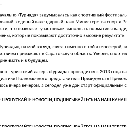
.
ачально «Туриада» задумывалась как спортивный фестиваль
ований в единый календарный план Министерства спорта Рос
сти, что позволяет участникам выполнять нормативы кандид
мены, которые показывают достаточно высокие результаты в
Туриады», на мой взгляд, связан именно с той атмосферой, 
ьствием приезжают в Саратовскую область. Уверен, спортив
принимать и в будущем.
вно-туристский лагерь «Туриада» проводится с 2013 года н
циативе Полномочного представителя Президента в Привол
лось вчера вечером, а сегодня уже дан старт официальным 
Е ПРОПУСКАЙТЕ НОВОСТИ, ПОДПИСЫВАЙТЕСЬ НА НАШ КАНАЛ
Е ПРОПУСКАЙТЕ НОВОСТИ, ПОДПИСЫВАЙТЕСЬ НА НАШ ТЕЛЕГ