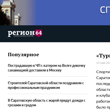
Популярное
«Тур
15 мая 20
Пострадавшую в ЧП с катером на Волге девочку
санавиацией доставили в Москву
Спорти
Сарато
Строителей Саратовской области поздравили с
послед
профессиональным праздником
област
и клуба
В Саратовскую область с жарой придут дожди с
работаю
грозами и градом
было п