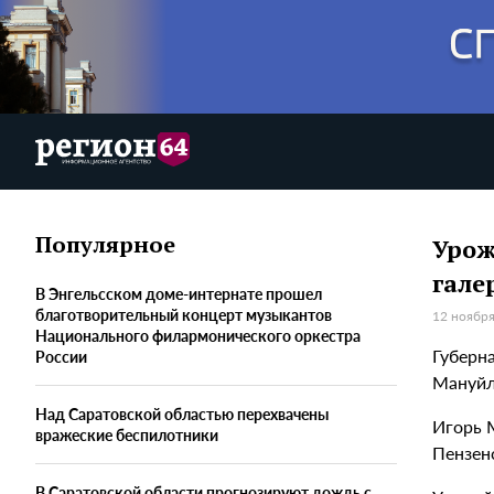
Популярное
Урож
гале
В Энгельсском доме-интернате прошел
благотворительный концерт музыкантов
12 ноября
Национального филармонического оркестра
Губерн
России
Мануйл
Над Саратовской областью перехвачены
Игорь 
вражеские беспилотники
Пензен
В Саратовской области прогнозируют дождь с