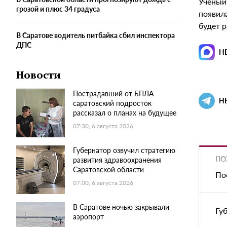
Ученый
грозой и плюс 34 градуса
появила
будет р
В Саратове водитель питбайка сбил инспектора
ДПС
Н
Новости
Пострадавший от БПЛА
Н
саратовский подросток
рассказал о планах на будущее
07:30, 6 августа 2026
Губернатор озвучил стратегию
ПО
развития здравоохранения
Саратовской области
По
07:00, 6 августа 2026
В Саратове ночью закрывали
Гу
аэропорт