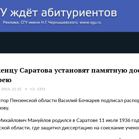
енцу Саратова установят памятную дос
рею
 2014, 21:32
1351
атор Пензенской области Василий Бочкарев подписал расп
ову.
Михайлович Мануйлов родился в Саратове 11 июля 1936 год
ской области, где защитил диссертацию на соискание учено