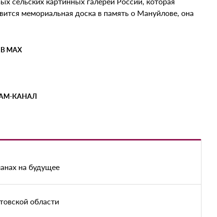
ых сельских картинных галерей России, которая
вится мемориальная доска в память о Мануйлове, она
 В MAX
РАМ-КАНАЛ
анах на будущее
атовской области