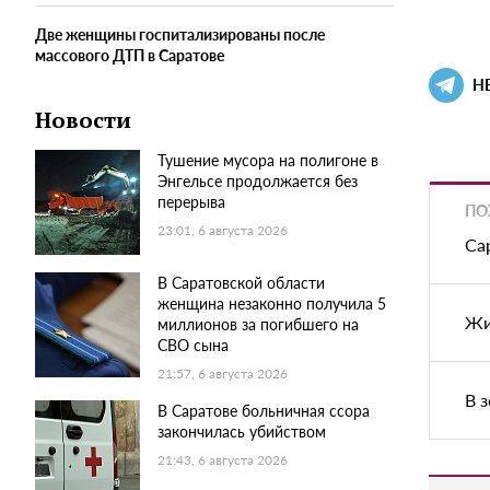
Две женщины госпитализированы после
массового ДТП в Саратове
Н
Новости
Тушение мусора на полигоне в
Энгельсе продолжается без
перерыва
ПО
23:01, 6 августа 2026
Са
В Саратовской области
женщина незаконно получила 5
Жи
миллионов за погибшего на
СВО сына
21:57, 6 августа 2026
В 
В Саратове больничная ссора
закончилась убийством
21:43, 6 августа 2026