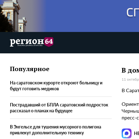
Популярное
В до
11 октябр
На саратовском курорте откроют больницу и
будут готовить медиков
В Сара
Ориент
Пострадавший от БПЛА саратовский подросток
Черныш
рассказал о планах на будущее
пресс-
В Энгельсе для тушения мусорного полигона
привлекут дополнительную технику
Н