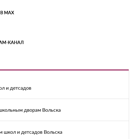
 В MAX
РАМ-КАНАЛ
ол и детсадов
 школьным дворам Вольска
м школ и детсадов Вольска