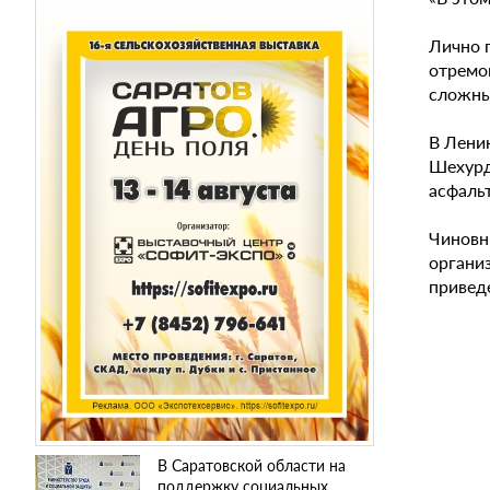
Лично п
отремо
сложны
В Лени
Шехурд
асфальт
Чиновн
органи
привед
В Саратовской области на
поддержку социальных