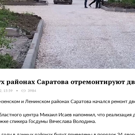
ух районах Саратова отремонтируют дв
2, 15:59
3984
нзенском и Ленинском районах Саратова начался ремонт дв
областного центра Михаил Исаев напомнил, что реализация 
жке спикера Госдумы Вячеслава Володина.
м году в данных районах будут приведены в порядок 34 дв