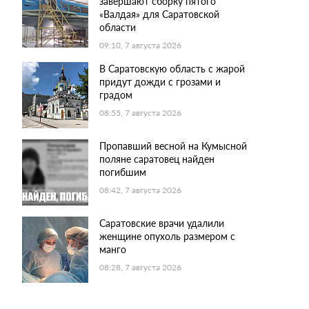
завершают сборку пятого
«Валдая» для Саратовской
области
09:10, 7 августа 2026
В Саратовскую область с жарой
придут дожди с грозами и
градом
08:55, 7 августа 2026
Пропавший весной на Кумысной
поляне саратовец найден
погибшим
08:42, 7 августа 2026
Саратовские врачи удалили
женщине опухоль размером с
манго
08:28, 7 августа 2026