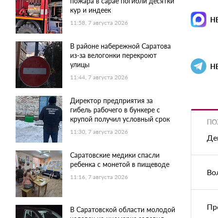
пожара в сарае погибли десятки
кур и индеек
Н
11:58, 7 августа 2026
В районе набережной Саратова
из-за велогонки перекроют
улицы
Н
11:44, 7 августа 2026
Директор предприятия за
гибель рабочего в бункере с
крупой получил условный срок
ПО
11:30, 7 августа 2026
Де
Саратовские медики спасли
ребенка с монетой в пищеводе
Во
11:16, 7 августа 2026
Пр
В Саратовской области молодой