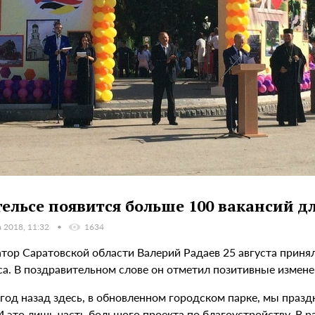
гельсе появится больше 100 вакансий д
а 2018, 11:32
1634
атор Саратовской области Валерий Радаев 25 августа приня
са. В поздравительном слове он отметил позитивные измене
 год назад здесь, в обновленном городском парке, мы праз
 И это лишь часть большого проекта по благоустройству. В