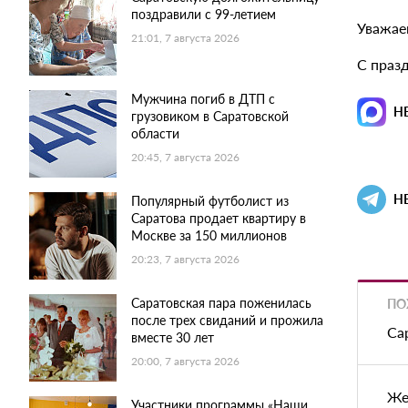
поздравили с 99-летием
Уважае
21:01, 7 августа 2026
С празд
Мужчина погиб в ДТП с
Н
грузовиком в Саратовской
области
20:45, 7 августа 2026
Н
Популярный футболист из
Саратова продает квартиру в
Москве за 150 миллионов
20:23, 7 августа 2026
Саратовская пара поженилась
ПО
после трех свиданий и прожила
Са
вместе 30 лет
20:00, 7 августа 2026
Же
Участники программы «Наши