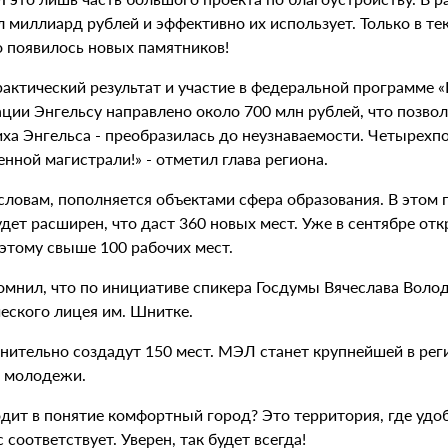
л миллиард рублей и эффективно их использует. Только в т
о появилось новых памятников!
актический результат и участие в федеральной программе «
ции Энгельсу направлено около 700 млн рублей, что позволи
ха Энгельса - преобразилась до неузнаваемости. Четырехп
нной магистрали!» - отметил глава региона.
словам, пополняется объектами сфера образования. В этом г
дет расширен, что даст 360 новых мест. Уже в сентябре отк
 этому свыше 100 рабочих мест.
омнил, что по инициативе спикера Госдумы Вячеслава Воло
ческого лицея им. Шнитке.
нительно создадут 150 мест. МЭЛ станет крупнейшей в рег
и молодежи.
одит в понятие комфортный город? Это территория, где удо
 соответствует. Уверен, так будет всегда!