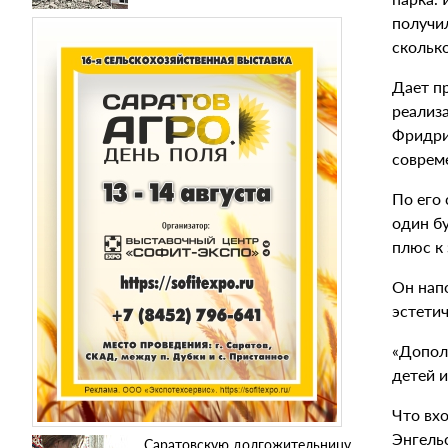
получи
скольк
Дает пр
реализа
Фридри
совреме
По его 
один бу
плюс к
Он нап
эстети
«Допол
детей 
Что вх
Энгельс
Саратовскую долгожительницу