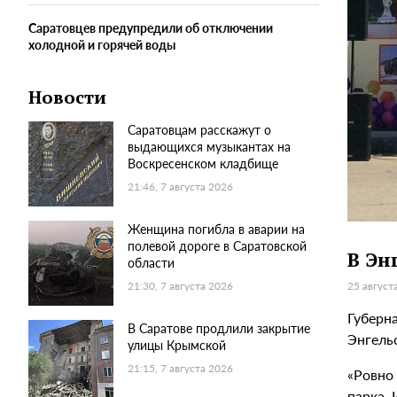
Саратовцев предупредили об отключении
холодной и горячей воды
Новости
Саратовцам расскажут о
выдающихся музыкантах на
Воскресенском кладбище
21:46, 7 августа 2026
Женщина погибла в аварии на
полевой дороге в Саратовской
В Эн
области
25 август
21:30, 7 августа 2026
Губерн
В Саратове продлили закрытие
Энгель
улицы Крымской
21:15, 7 августа 2026
«Ровно
парка.