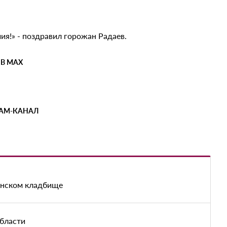
чия!» - поздравил горожан Радаев.
 В MAX
РАМ-КАНАЛ
енском кладбище
области