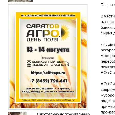
Так, в 
В частн
пленка
банки, 
сырья 
«Наши 
ресурс
модерн
перера
показа
АО «Си
АО «Си
соврем
мусоро
ряд фр
пример
произв
Саратовскую долгожительницу