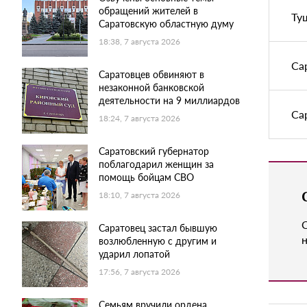
обращений жителей в
Ту
Саратовскую областную думу
18:38, 7 августа 2026
Са
Саратовцев обвиняют в
незаконной банковской
деятельности на 9 миллиардов
Са
18:24, 7 августа 2026
Саратовский губернатор
поблагодарил женщин за
помощь бойцам СВО
18:10, 7 августа 2026
Саратовец застал бывшую
н
возлюбленную с другим и
ударил лопатой
17:56, 7 августа 2026
Семьям вручили ордена