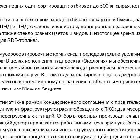
течение дня один сортировщик отбирает до 500 кг сырья, к
ости, на энгельсском заводе отбираются картон и бумага, 
 ПНД и ПНД-флаконы и канистры, полипропилен различных 
а также стекло разных цветов и видов. В настоящее время 
для RDF-топлива.
мусоросортировочные комплексы последовательно увеличи
ов. В целях исполнения нацпроекта «Экология» мы обеспеч
изацию линии на энгельсском заводе, расширяем перечень 
ботчиками сырья. В этом году запланирован еще ряд меропр
телей по концессионному соглашению с областным правител
тиматик» Михаил Андреев.
тиматик» в рамках концессионного соглашения с правитель
енную инфраструктуру отрасли обращения с ТКО: два мусор
перегрузочных станций. Отбор вторсырья производится ав
акций досортировывается работниками цеха вручную. Эксп
ом успешной реализации инфраструктурного инвестиционно
одственных процессов и защита окружающей среды от нега