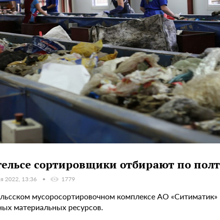
гельсе сортировщики отбирают по полт
я 2022, 13:36
1779
ельсском мусоросортировочном комплексе АО «Ситиматик» 
ных материальных ресурсов.