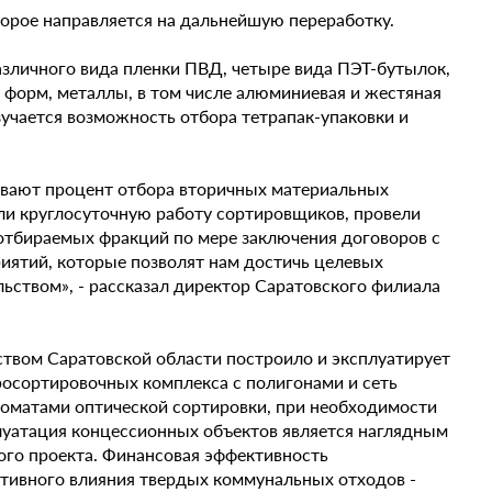
оторое направляется на дальнейшую переработку.
различного вида пленки ПВД, четыре вида ПЭТ-бутылок,
форм, металлы, в том числе алюминиевая и жестяная
изучается возможность отбора тетрапак-упаковки и
вают процент отбора вторичных материальных
или круглосуточную работу сортировщиков, провели
отбираемых фракций по мере заключения договоров с
иятий, которые позволят нам достичь целевых
ьством», - рассказал директор Саратовского филиала
ством Саратовской области построило и эксплуатирует
осортировочных комплекса с полигонами и сеть
томатами оптической сортировки, при необходимости
луатация концессионных объектов является наглядным
го проекта. Финансовая эффективность
тивного влияния твердых коммунальных отходов -