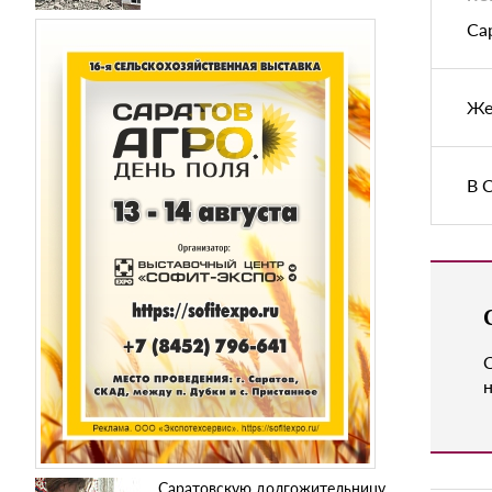
Са
Же
В 
н
Саратовскую долгожительницу