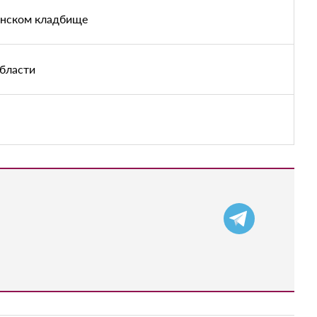
енском кладбище
области