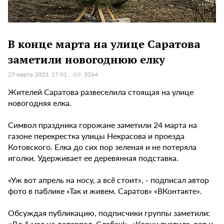
В конце марта на улице Саратова
заметили новогоднюю елку
25 марта 2023, 17:01
3264
Жителей Саратова развеселила стоящая на улице
новогодняя елка.
Символ праздника горожане заметили 24 марта на
газоне перекрестка улицы Некрасова и проезда
Котовского. Елка до сих пор зеленая и не потеряла
иголки. Удерживает ее деревянная подставка.
«Уж вот апрель на носу, а всё стоит», - подписал автор
фото в паблике «Так и живем. Саратов» «ВКонтакте».
Обсуждая публикацию, подписчики группы заметили:
«До 1 мая не дотерпел. Слабак!», «Корни пустила, вот и