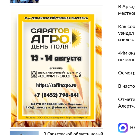
В Арка
местно
Как со
увидел 
извлекл
«Им ока
исчезн
Осмотр
В наст
Отмети
Алерт».
Н
В Саратовской области новый