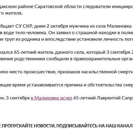
дакском районе Саратовской области следователи иницииро
го жителя.
общает СУ СКР, днем 2 октября мужчина из села Малиновка 
в воде тело человека. Он заявил о страшной находке в пол
и труп из родника и впоследствии установили личность пог
зался 65-летний житель данного села, который 3 сентября 
овения родственники сообщили в правоохранительные органы
ено место происшествия, признаков насильственной смерти
оящее время устанавливается причина и обстоятельства сме
м, 3 сентября
в Малиновке исчез
65-летний Лаврентий Сапр
Е ПРОПУСКАЙТЕ НОВОСТИ, ПОДПИСЫВАЙТЕСЬ НА НАШ КАНАЛ