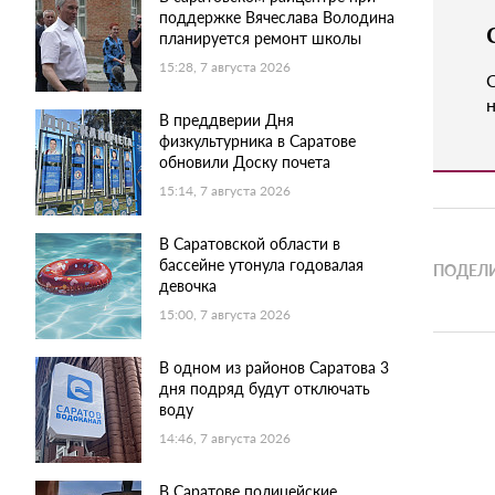
поддержке Вячеслава Володина
планируется ремонт школы
15:28, 7 августа 2026
н
В преддверии Дня
физкультурника в Саратове
обновили Доску почета
15:14, 7 августа 2026
В Саратовской области в
бассейне утонула годовалая
ПОДЕЛИ
девочка
15:00, 7 августа 2026
В одном из районов Саратова 3
дня подряд будут отключать
воду
14:46, 7 августа 2026
В Саратове полицейские