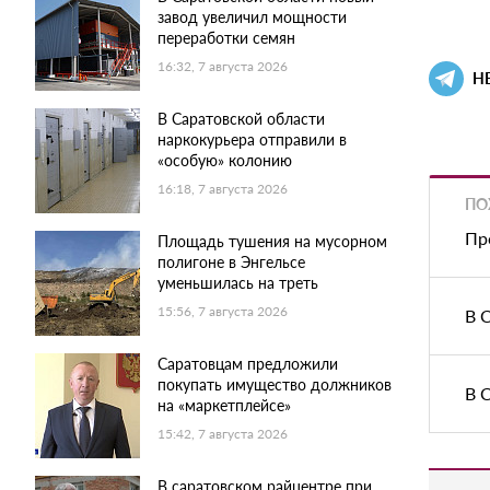
завод увеличил мощности
переработки семян
16:32, 7 августа 2026
Н
В Саратовской области
наркокурьера отправили в
«особую» колонию
16:18, 7 августа 2026
ПО
Пр
Площадь тушения на мусорном
полигоне в Энгельсе
уменьшилась на треть
15:56, 7 августа 2026
В 
Саратовцам предложили
покупать имущество должников
В 
на «маркетплейсе»
15:42, 7 августа 2026
В саратовском райцентре при