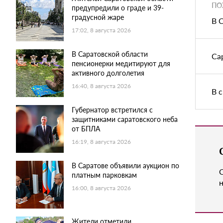
ПО
предупредили о граде и 39-
градусной жаре
В 
17:02, 8 августа 2026
В Саратовской области
Са
пенсионерки медитируют для
активного долголетия
16:40, 8 августа 2026
В 
Губернатор встретился с
защитниками саратовского неба
от БПЛА
16:19, 8 августа 2026
В Саратове объявили аукцион по
платным парковкам
н
16:00, 8 августа 2026
Жители отметили