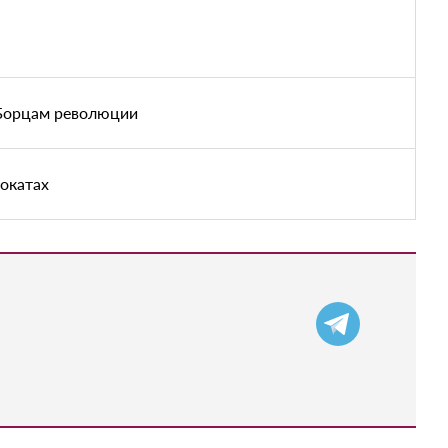
 Борцам революции
мокатах