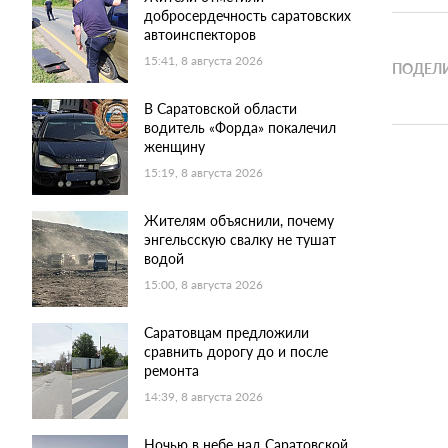
добросердечность саратовских
автоинспекторов
15:41, 8 августа 2026
ПОДЕЛИ
В Саратовской области
водитель «Форда» покалечил
женщину
15:19, 8 августа 2026
Жителям объяснили, почему
энгельсскую свалку не тушат
водой
15:00, 8 августа 2026
Саратовцам предложили
сравнить дорогу до и после
ремонта
14:39, 8 августа 2026
Ночью в небе над Саратовской