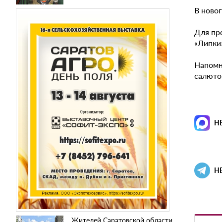
В новог
Для пр
«Липки
Напомн
салюто
Н
Н
Жителей Саратовской области