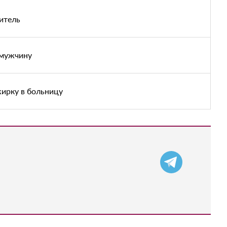
итель
 мужчину
жирку в больницу