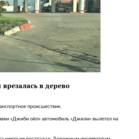
 врезалась в дерево
анспортное происшествие.
равки «Джиби ойл» автомобиль «Джили» вылетел на
нта никто не пострадал. Дорожным инспекторам