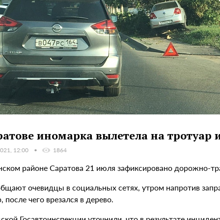
ратове иномарка вылетела на тротуар и
021, 12:00
1864
нском районе Саратова 21 июля зафиксировано дорожно-тр
общают очевидцы в социальных сетях, утром напротив зап
, после чего врезался в дерево.
дской Госавтоинспекции уточнили, что в результате инциде