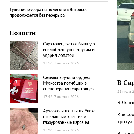
Тушение мусора на полигоне в Энгельсе
продолжается без перерыва
Новости
Саратовец застал бывшую
возлюбленную с другим и
ударил лопатой
17:56, 7 августа 2026
Семьям вручили ордена
В Са
Мужества погибших в
спецоперации саратовцев
21 июля 2
17:42, 7 августа 2026
В Лени
Археологи нашли на Увеке
Как со
стеклянный крестик и
тротуар
глазурованные изразцы
17:28, 7 августа 2026
В горо