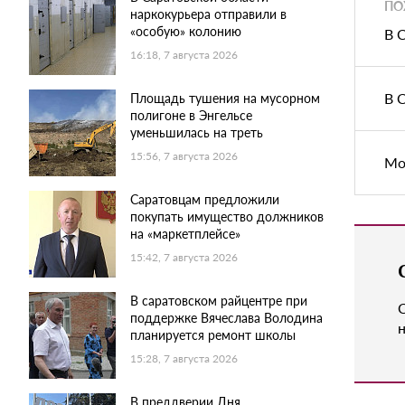
ПО
наркокурьера отправили в
«особую» колонию
В 
16:18, 7 августа 2026
В 
Площадь тушения на мусорном
полигоне в Энгельсе
уменьшилась на треть
15:56, 7 августа 2026
Мо
Саратовцам предложили
покупать имущество должников
на «маркетплейсе»
15:42, 7 августа 2026
В саратовском райцентре при
поддержке Вячеслава Володина
н
планируется ремонт школы
15:28, 7 августа 2026
В преддверии Дня