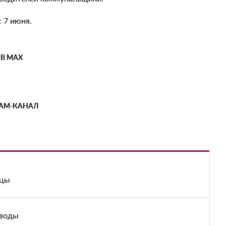
 7 июня.
 В MAX
РАМ-КАНАЛ
ицы
 воды