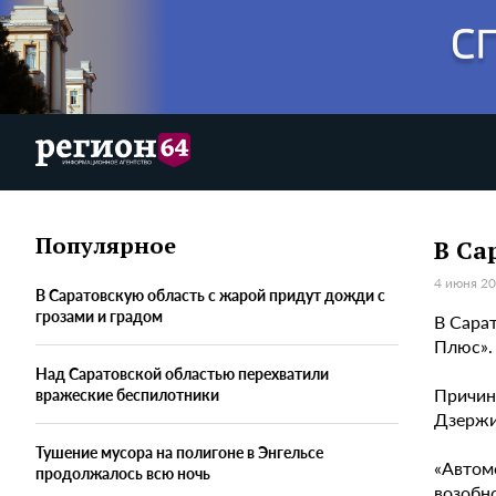
Популярное
В Са
4 июня 20
В Саратовскую область с жарой придут дожди с
грозами и градом
В Сара
Плюс».
Над Саратовской областью перехватили
Причин
вражеские беспилотники
Дзержи
Тушение мусора на полигоне в Энгельсе
«Автом
продолжалось всю ночь
возобн