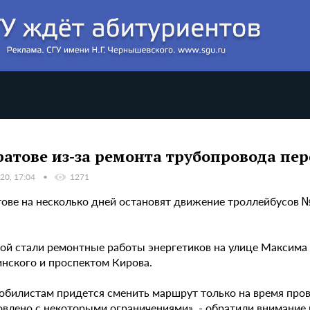
ратове из-за ремонта трубопровода пе
20, 17:04
1271
тове на несколько дней остановят движение троллейбусов №
ой стали ремонтные работы энергетиков на улице Максима 
нского и проспектом Кирова.
обилистам придется сменить маршрут только на время пров
овлено с некоторыми ограничениями», - обратили внимание