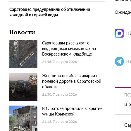
Саратовцев предупредили об отключении
Ожидае
холодной и горячей воды
Новости
Н
Саратовцам расскажут о
выдающихся музыкантах на
Воскресенском кладбище
Н
21:46, 7 августа 2026
Женщина погибла в аварии на
полевой дороге в Саратовской
области
ПО
21:30, 7 августа 2026
В 
В Саратове продлили закрытие
улицы Крымской
21:15, 7 августа 2026
Са