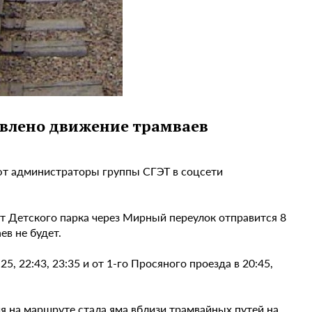
новлено движение трамваев
ют администраторы группы СГЭТ в соцсети
от Детского парка через Мирный переулок отправится 8
ев не будет.
5, 22:43, 23:35 и от 1-го Просяного проезда в 20:45,
я на маршруте стала яма вблизи трамвайных путей на