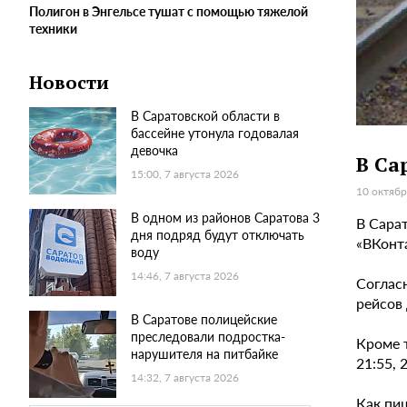
Полигон в Энгельсе тушат с помощью тяжелой
техники
Новости
В Саратовской области в
бассейне утонула годовалая
девочка
В Са
15:00, 7 августа 2026
10 октябр
В одном из районов Саратова 3
В Сара
дня подряд будут отключать
«ВКонта
воду
14:46, 7 августа 2026
Соглас
рейсов 
В Саратове полицейские
преследовали подростка-
Кроме т
нарушителя на питбайке
21:55, 2
14:32, 7 августа 2026
Как пи