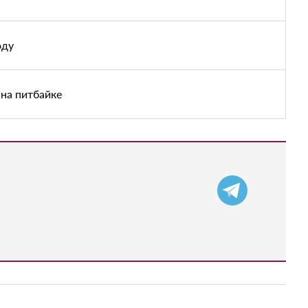
оду
на питбайке