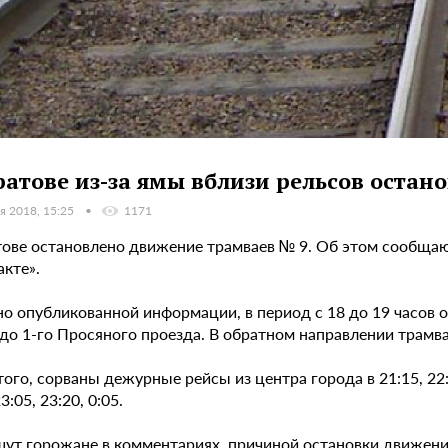
ратове из-за ямы вблизи рельсов оста
я 2018, 15:25
1171
тове остановлено движение трамваев № 9. Об этом сообща
кте».
но опубликованной информации, в период с 18 до 19 часов 
до 1-го Просяного проезда. В обратном направлении трамва
ого, сорваны дежурные рейсы из центра города в 21:15, 22:2
3:05, 23:20, 0:05.
шут горожане в комментариях, причиной остановки движени