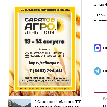
улице 4
Напомн
на лини
Н
Н
ПО
В Саратовской области в ДТП
В 
насмерть разбился пожилой