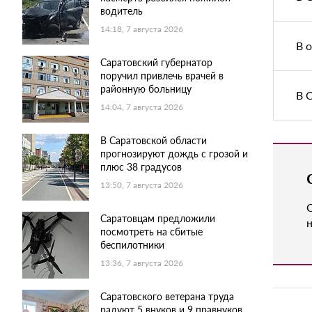
водитель
14:18, 7 августа 2026
В 
Саратовский губернатор
поручил привлечь врачей в
районную больницу
В 
14:04, 7 августа 2026
В Саратовской области
прогнозируют дождь с грозой и
плюс 38 градусов
13:50, 7 августа 2026
Саратовцам предложили
н
посмотреть на сбитые
беспилотники
13:36, 7 августа 2026
Саратовского ветерана труда
радуют 5 внуков и 9 правнуков