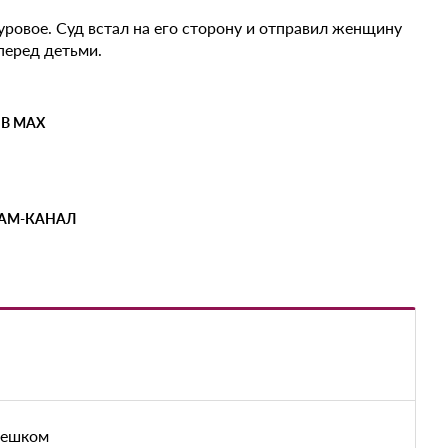
суровое. Суд встал на его сторону и отправил женщину
перед детьми.
 В MAX
РАМ-КАНАЛ
пешком