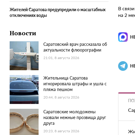
В связи
Жителей Саратова предупредили о масштабных
на 2 ме
отключениях воды
Новости
Н
Саратовский врач рассказала об
актуальности флюорографии
21:01, 8 августа 2026
Н
Жительница Саратова
игнорировала штрафы и ушла с
пляжа пешком
20:44, 8 августа 2026
ПО
Са
Саратовские молодожены
назвали нежные прозвища друг
друга
Жи
20:23, 8 августа 2026