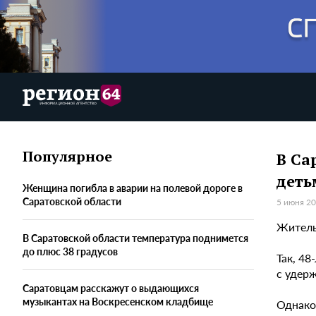
Популярное
В Са
деть
Женщина погибла в аварии на полевой дороге в
Саратовской области
5 июня 20
Житель
В Саратовской области температура поднимется
до плюс 38 градусов
Так, 4
с удер
Саратовцам расскажут о выдающихся
музыкантах на Воскресенском кладбище
Однако