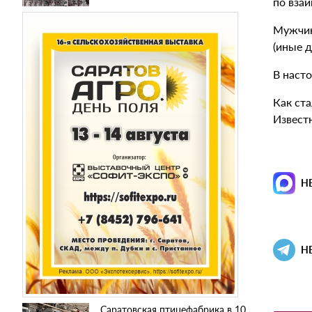
по вза
Мужчин
(иные д
В наст
Как ста
Извест
Н
Н
Саратовская птицефабрика в 10