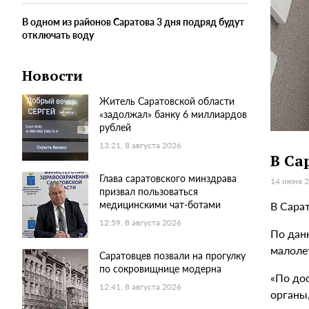
В одном из районов Саратова 3 дня подряд будут
отключать воду
Новости
Житель Саратовской области
«задолжал» банку 6 миллиардов
рублей
13:21, 8 августа 2026
В Са
Глава саратовского минздрава
14 июня 2
призвал пользоваться
медицинскими чат-ботами
В Сара
12:59, 8 августа 2026
По данн
малоле
Саратовцев позвали на прогулку
по сокровищнице модерна
«По до
12:41, 8 августа 2026
органы