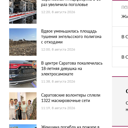
раз увеличила поголовье
ПО
12:20, 8 августа 2026
Жи
Вдвое уменьшилась площадь
В 
тушения энгельсского полигона
с отходами
12:00, 8 августа 2026
В 
В центре Саратова покалечилась
18-летняя девушка на
электросамокате
11:38, 8 августа 2026
Саратовские волонтеры сплели
1322 маскировочные сети
11:19, 8 августа 2026
н
Женщина погибла на пожаре в