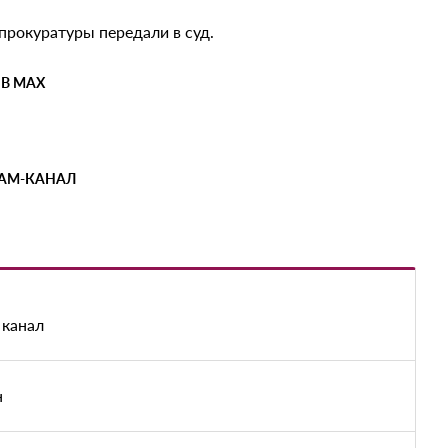
прокуратуры передали в суд.
 В MAX
РАМ-КАНАЛ
 канал
н