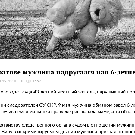
ратове мужчина надругался над 6-летн
019, 12:10
1557
тове ждет суда 43-летний местный житель, нарушивший пол
сии следователей СУ СКР, 9 мая мужчина обманом завел 6-л
 случившемся малышка сразу же рассказала маме, а та обра
датайству следственного органа судом в отношении мужчин
. Вину в инкриминируемом деянии мужчина признал полность