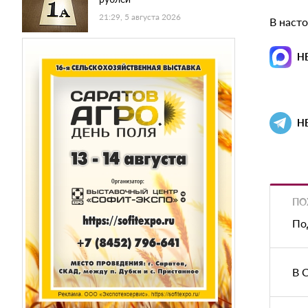
21:29, 5 августа 2026
В наст
Н
Н
ПО
По
В 