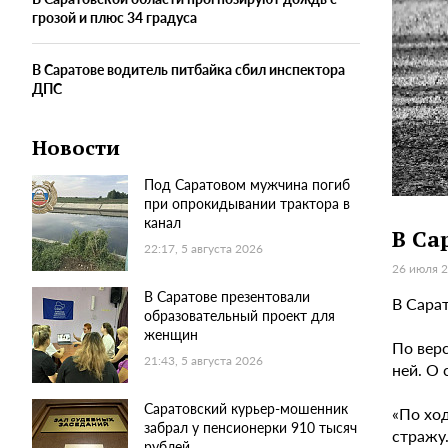
грозой и плюс 34 градуса
В Саратове водитель питбайка сбил инспектора
ДПС
Новости
Под Саратовом мужчина погиб
при опрокидывании трактора в
канал
В Са
22:17, 5 августа 2026
26 июля 2
В Саратове презентовали
В Сара
образовательный проект для
женщин
По вер
21:43, 5 августа 2026
ней. О
Саратовский курьер-мошенник
«По хо
забрал у пенсионерки 910 тысяч
стражу
рублей