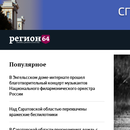
Популярное
В Энгельсском доме-интернате прошел
благотворительный концерт музыкантов
Национального филармонического оркестра
России
Над Саратовской областью перехвачены
вражеские беспилотники
В Саратовской области прогнозируют дождь с