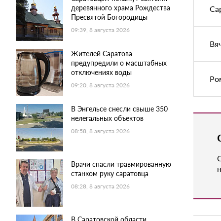
деревянного храма Рождества
Са
Пресвятой Богородицы
09:39, 8 августа 2026
Вя
Жителей Саратова
предупредили о масштабных
отключениях воды
Ро
09:20, 8 августа 2026
В Энгельсе снесли свыше 350
нелегальных объектов
08:58, 8 августа 2026
Врачи спасли травмированную
н
станком руку саратовца
08:28, 8 августа 2026
В Саратовской области