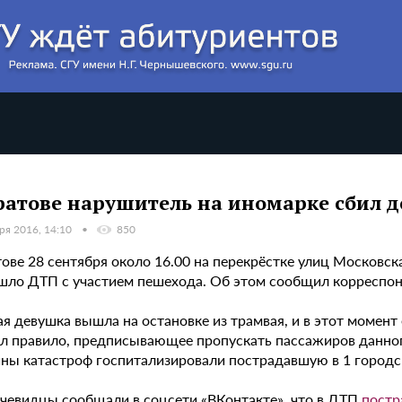
ратове нарушитель на иномарке сбил 
ря 2016, 14:10
850
ове 28 сентября около 16.00 на перекрёстке улиц Московск
шло ДТП с участием пешехода. Об этом сообщил корреспон
я девушка вышла на остановке из трамвая, и в этот момент
л правило, предписывающее пропускать пассажиров данног
ны катастроф госпитализировали пострадавшую в 1 городс
очевидцы сообщали в соцсети «ВКонтакте», что в ДТП
постр