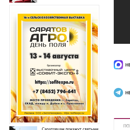
Н
Н
ПО
Саратовцам покажут святыни