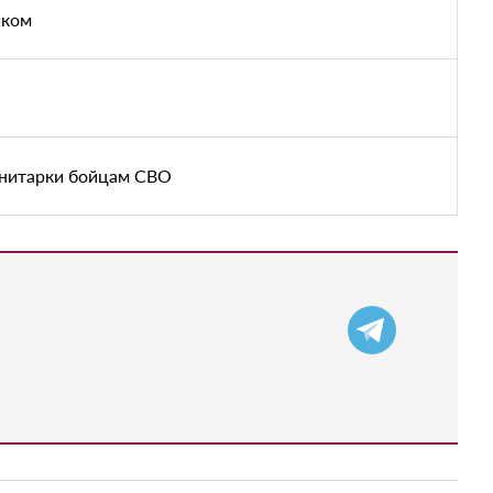
иком
анитарки бойцам СВО