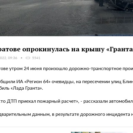
ратове опрокинулась на крышу «Гранта
022, 09:36
5541
тове утром 24 июня произошло дорожно-транспортное прои
общили ИА «Регион 64» очевидцы, на пересечении улиц Блин
биль «Лада Гранта».
сто ДТП приехал пожарный расчет», - рассказали автомобил
дварительным данным, в результате дорожного инцидента н