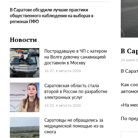
В Саратове обсудили лучшие практики
общественного наблюдения на выборах в
регионах ПФО
Новости
В Са
Пострадавшую в ЧП с катером
на Волге девочку санавиацией
24 июня 2
доставили в Москву
В Сара
16:37, 6 августа 2026
Как со
Саратовская область стала
автомо
второй в России по разработке
электронных услуг
«На ме
16:23, 6 августа 2026
По пре
Саратовцы не обращались за
медицинской помощью из-за
смога