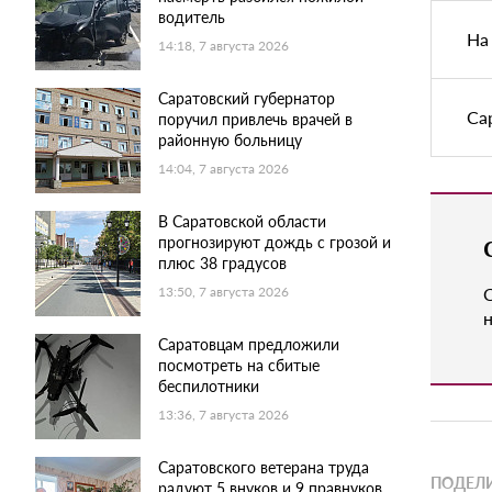
водитель
На
14:18, 7 августа 2026
Саратовский губернатор
Са
поручил привлечь врачей в
районную больницу
14:04, 7 августа 2026
В Саратовской области
прогнозируют дождь с грозой и
плюс 38 градусов
13:50, 7 августа 2026
н
Саратовцам предложили
посмотреть на сбитые
беспилотники
13:36, 7 августа 2026
Саратовского ветерана труда
ПОДЕЛИ
радуют 5 внуков и 9 правнуков