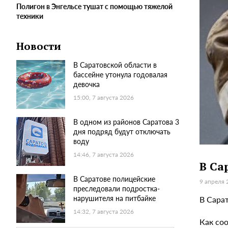
Полигон в Энгельсе тушат с помощью тяжелой
техники
Новости
В Саратовской области в
бассейне утонула годовалая
девочка
15:00, 7 августа 2026
В одном из районов Саратова 3
дня подряд будут отключать
воду
14:46, 7 августа 2026
В Са
В Саратове полицейские
9 апреля 
преследовали подростка-
нарушителя на питбайке
В Сара
14:32, 7 августа 2026
Как со