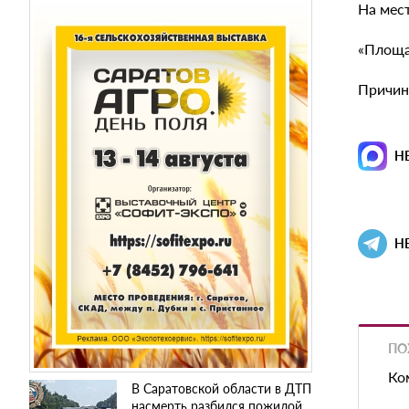
На мес
«Площад
Причин
Н
Н
ПО
Ко
В Саратовской области в ДТП
насмерть разбился пожилой