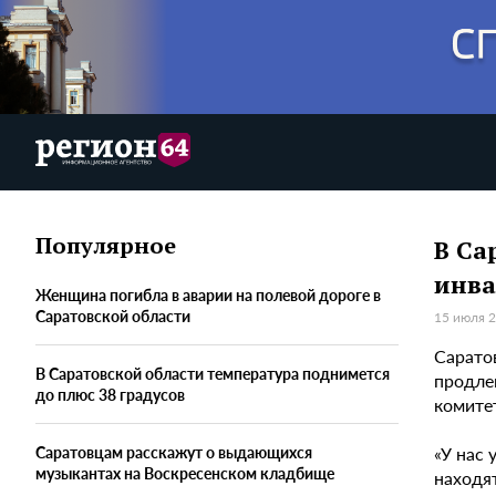
Популярное
В Са
инва
Женщина погибла в аварии на полевой дороге в
Саратовской области
15 июля 2
Сарато
В Саратовской области температура поднимется
продле
до плюс 38 градусов
комите
«У нас 
Саратовцам расскажут о выдающихся
музыкантах на Воскресенском кладбище
находят