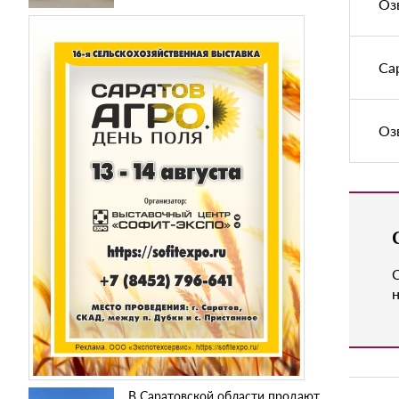
Оз
Са
Оз
н
В Саратовской области продают