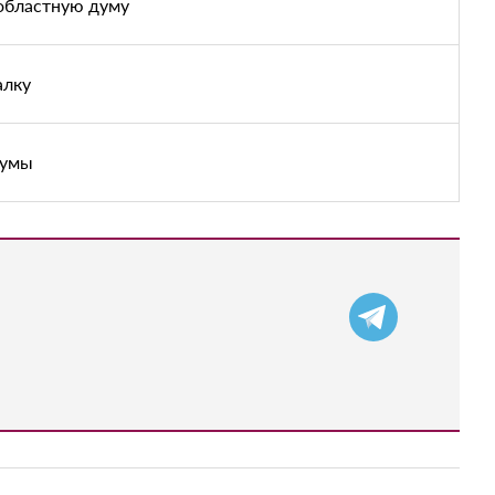
областную думу
алку
думы