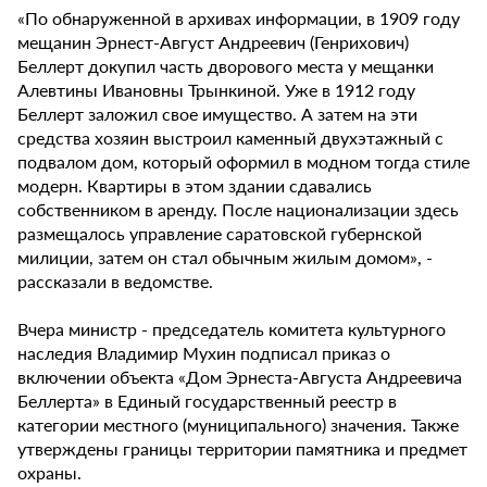
«По обнаруженной в архивах информации, в 1909 году
мещанин Эрнест-Август Андреевич (Генрихович)
Беллерт докупил часть дворового места у мещанки
Алевтины Ивановны Трынкиной. Уже в 1912 году
Беллерт заложил свое имущество. А затем на эти
средства хозяин выстроил каменный двухэтажный с
подвалом дом, который оформил в модном тогда стиле
модерн. Квартиры в этом здании сдавались
собственником в аренду. После национализации здесь
размещалось управление саратовской губернской
милиции, затем он стал обычным жилым домом», -
рассказали в ведомстве.
Вчера министр - председатель комитета культурного
наследия Владимир Мухин подписал приказ о
включении объекта «Дом Эрнеста-Августа Андреевича
Беллерта» в Единый государственный реестр в
категории местного (муниципального) значения. Также
утверждены границы территории памятника и предмет
охраны.