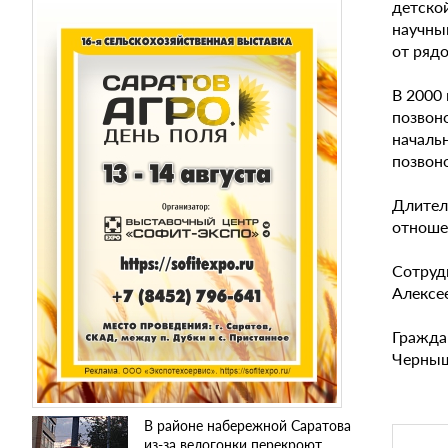
детско
научный
от рядо
В 2000
позвоно
началь
позвоно
Длител
отноше
Сотруд
Алексее
Граждан
Черныш
В районе набережной Саратова
из-за велогонки перекроют