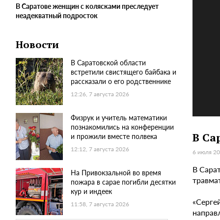
В Саратове женщин с колясками преследует
неадекватный подросток
Новости
В Саратовской области
встретили свистящего байбака и
рассказали о его родственнике
12:26, 7 августа 2026
Физрук и учитель математики
познакомились на конференции
В Са
и прожили вместе полвека
12:12, 7 августа 2026
6 июля 20
В Сара
На Привокзальной во время
травма
пожара в сарае погибли десятки
кур и индеек
«Сергей
11:58, 7 августа 2026
направ