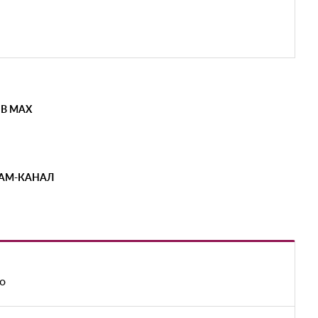
 В MAX
РАМ-КАНАЛ
о