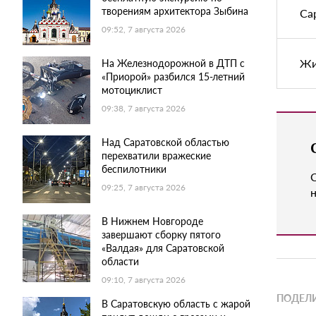
творениям архитектора Зыбина
Са
09:52, 7 августа 2026
Жи
На Железнодорожной в ДТП с
«Приорой» разбился 15-летний
мотоциклист
09:38, 7 августа 2026
Над Саратовской областью
перехватили вражеские
беспилотники
09:25, 7 августа 2026
н
В Нижнем Новгороде
завершают сборку пятого
«Валдая» для Саратовской
области
09:10, 7 августа 2026
ПОДЕЛИ
В Саратовскую область с жарой