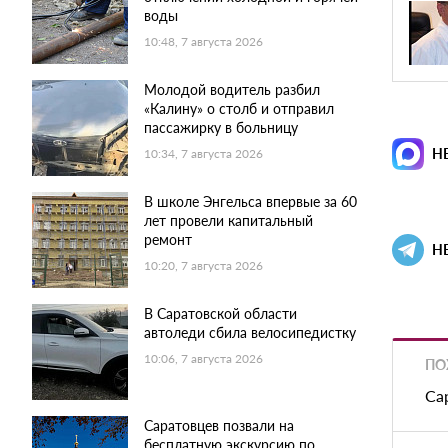
воды
10:48, 7 августа 2026
Молодой водитель разбил
«Калину» о столб и отправил
пассажирку в больницу
Н
10:34, 7 августа 2026
В школе Энгельса впервые за 60
лет провели капитальный
ремонт
Н
10:20, 7 августа 2026
В Саратовской области
автоледи сбила велосипедистку
10:06, 7 августа 2026
ПО
Са
Саратовцев позвали на
бесплатную экскурсию по