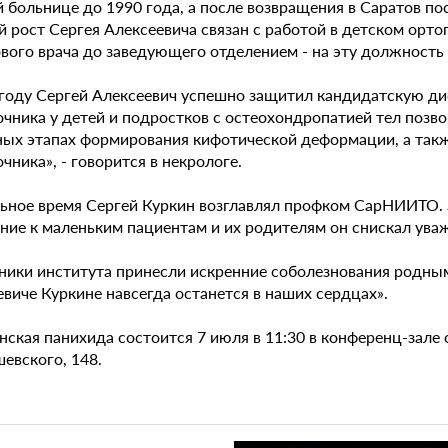
й больнице до 1990 года, а после возвращения в Саратов 
 рост Сергея Алексеевича связан с работой в детском орто
вого врача до заведующего отделением - на эту должность 
 году Сергей Алексеевич успешно защитил кандидатскую д
чника у детей и подростков с остеохондропатией тел позво
ных этапах формирования кифотической деформации, а так
чника», - говорится в некрологе.
ьное время Сергей Куркин возглавлял профком СарНИИТО. З
ние к маленьким пациентам и их родителям он снискал уваж
ники института принесли искренние соболезнования родным 
виче Куркине навсегда останется в наших сердцах».
ская панихида состоится 7 июля в 11:30 в конференц-зале о
евского, 148.