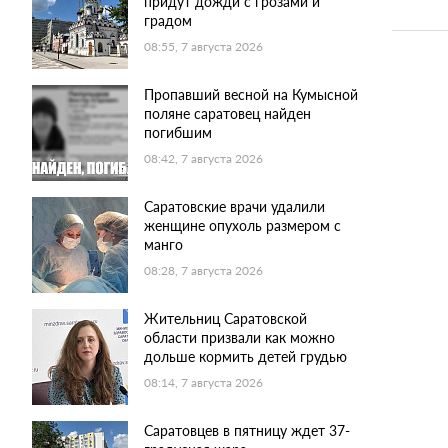
придут дожди с грозами и
градом
08:55, 7 августа 2026
Пропавший весной на Кумысной
поляне саратовец найден
погибшим
08:42, 7 августа 2026
Саратовские врачи удалили
женщине опухоль размером с
манго
08:28, 7 августа 2026
Жительниц Саратовской
области призвали как можно
дольше кормить детей грудью
08:14, 7 августа 2026
Саратовцев в пятницу ждет 37-