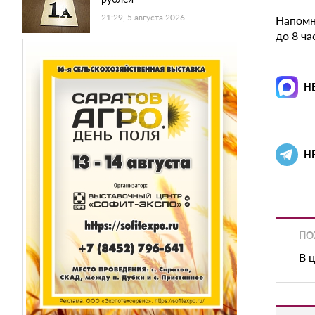
21:29, 5 августа 2026
Напомн
до 8 ча
Н
Н
ПО
В 