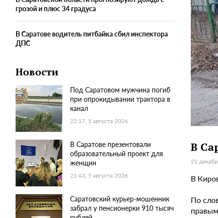
грозой и плюс 34 градуса
В Саратове водитель питбайка сбил инспектора
ДПС
Новости
Под Саратовом мужчина погиб
при опрокидывании трактора в
канал
22:17, 5 августа 2026
В Саратове презентовали
В Са
образовательный проект для
21 декабр
женщин
21:43, 5 августа 2026
В Киро
Саратовский курьер-мошенник
По сло
забрал у пенсионерки 910 тысяч
правым
рублей