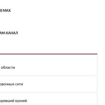
 В MAX
РАМ-КАНАЛ
 области
овочные сети
оревшей кухней