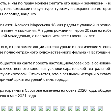
сть, и мы по праву можем считать его нашим земляком», - 
датель комиссии по культуре, туризму и сохранению истор
и Всеволод Хаценко.
 памяти Алексея Маресьева 18 мая рядом с уличной картино
ти минуту молчания. А в день рождения героя 20 мая на на
ской молодежью, с исполнением песен военных лет.
ого, в программе акции литературные и поэтические чтения
ве полнометражного художественного фильма «Настоящий ч
общается на сайте проекта настоящийчеловек.рф, в основан
 отечественного кино, выпускники саратовской театральной
твуют жителей. Отмечается, что в реальной истории о схва
оримый архитектурный стиль города.
а картины в Саратове намечена на осень 2020 года, общеро
ва в мае 2021 года.