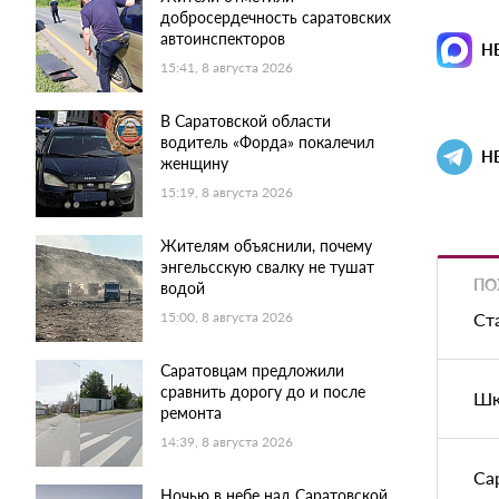
добросердечность саратовских
автоинспекторов
Н
15:41, 8 августа 2026
В Саратовской области
водитель «Форда» покалечил
Н
женщину
15:19, 8 августа 2026
Жителям объяснили, почему
энгельсскую свалку не тушат
ПО
водой
Ст
15:00, 8 августа 2026
Саратовцам предложили
сравнить дорогу до и после
Шк
ремонта
14:39, 8 августа 2026
Са
Ночью в небе над Саратовской