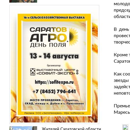
молодо
предсе
област
В день
провес
творче
Кроме т
Сарато
Как со
звезды
задейс
неповт
Премьер
Маресье
Жителей Саратовской области