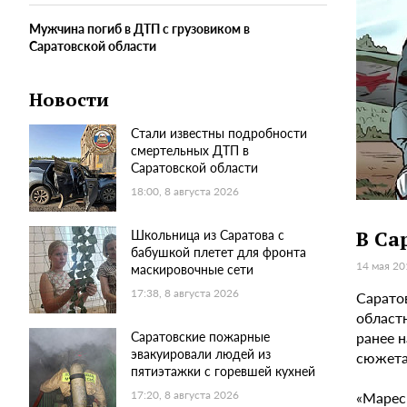
Мужчина погиб в ДТП с грузовиком в
Саратовской области
Новости
Стали известны подробности
смертельных ДТП в
Саратовской области
18:00, 8 августа 2026
Школьница из Саратова с
В Са
бабушкой плетет для фронта
14 мая 20
маскировочные сети
17:38, 8 августа 2026
Сарато
област
ранее н
Саратовские пожарные
эвакуировали людей из
сюжета
пятиэтажки с горевшей кухней
«Марес
17:20, 8 августа 2026