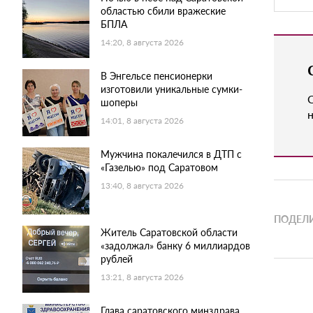
областью сбили вражеские
БПЛА
14:20, 8 августа 2026
В Энгельсе пенсионерки
изготовили уникальные сумки-
шоперы
н
14:01, 8 августа 2026
Мужчина покалечился в ДТП с
«Газелью» под Саратовом
13:40, 8 августа 2026
ПОДЕЛИ
Житель Саратовской области
«задолжал» банку 6 миллиардов
рублей
13:21, 8 августа 2026
Глава саратовского минздрава