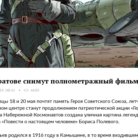
ратове снимут полнометражный фильм 
19, 08:41
4650
вцы 18 и 20 мая почтят память Героя Советского Союза, ле
ном центре станут продолжением патриотической акции «Ге
а Набережной Космонавтов создана уличная картина легенда
 «Повести о настоящем человеке» Бориса Полевого.
ьев родился в 1916 году в Камышине, в то время входившем