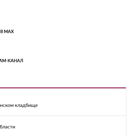
 В MAX
РАМ-КАНАЛ
енском кладбище
области