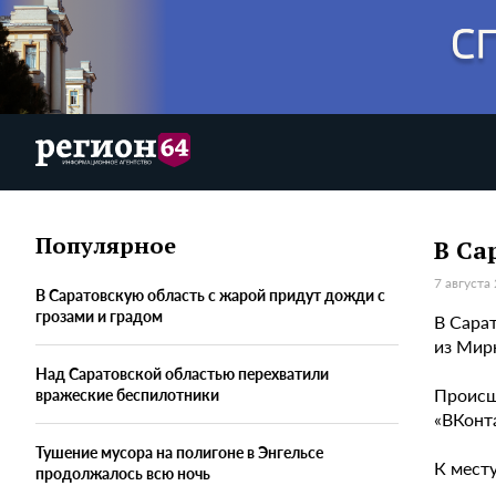
Популярное
В Са
7 августа
В Саратовскую область с жарой придут дожди с
грозами и градом
В Сарат
из Мир
Над Саратовской областью перехватили
Происш
вражеские беспилотники
«ВКонта
Тушение мусора на полигоне в Энгельсе
К месту
продолжалось всю ночь