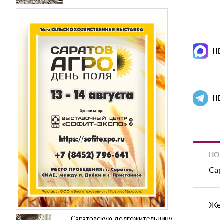
Н
Н
ПО
Са
Же
Саратовскую долгожительницу