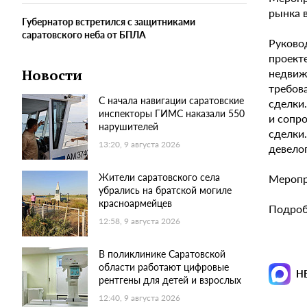
рынка 
Губернатор встретился с защитниками
саратовского неба от БПЛА
Руково
проект
недвиж
Новости
требов
С начала навигации саратовские
сделки
инспекторы ГИМС наказали 550
и сопр
нарушителей
сделки
13:20, 9 августа 2026
девело
Жители саратовского села
Меропри
убрались на братской могиле
красноармейцев
Подробн
12:58, 9 августа 2026
В поликлинике Саратовской
области работают цифровые
Н
рентгены для детей и взрослых
12:40, 9 августа 2026