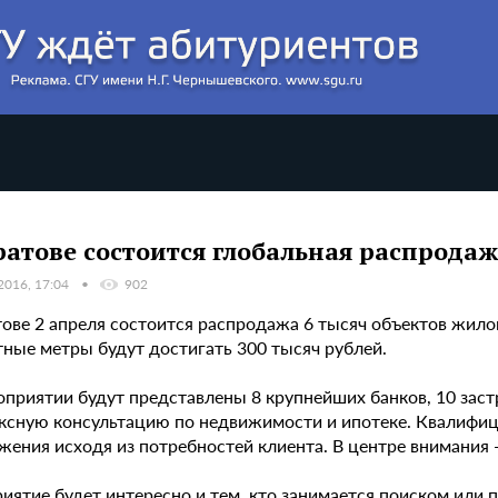
ратове состоится глобальная распрод
2016, 17:04
902
тове 2 апреля состоится распродажа 6 тысяч объектов жило
тные метры будут достигать 300 тысяч рублей.
оприятии будут представлены 8 крупнейших банков, 10 зас
ксную консультацию по недвижимости и ипотеке. Квалифи
ения исходя из потребностей клиента. В центре внимания -
иятие будет интересно и тем, кто занимается поиском ил