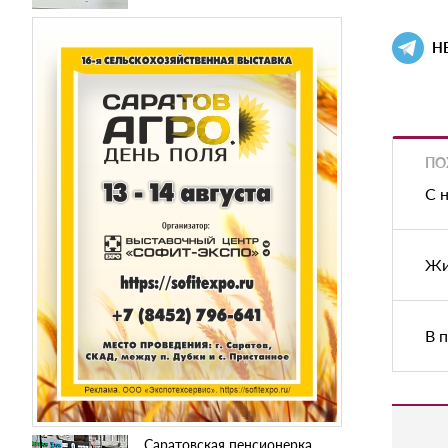
Н
ПО
С 
Жи
В 
Саратовская пенсионерка