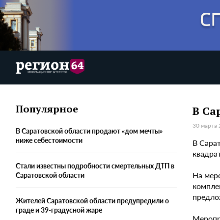
Популярное
В Са
30 марта 
В Саратовской области продают «дом мечты»
ниже себестоимости
В Сара
квадра
Стали известны подробности смертельных ДТП в
На мер
Саратовской области
компле
предлож
Жителей Саратовской области предупредили о
граде и 39-градусной жаре
Меропр