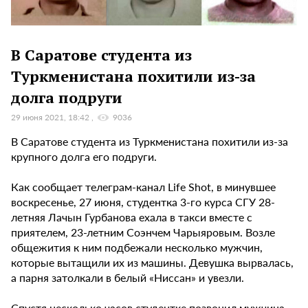
В Саратове студента из
Туркменистана похитили из-за
долга подруги
29 июня 2021, 18:42
9036
В Саратове студента из Туркменистана похитили из-за
крупного долга его подруги.
Как сообщает телеграм-канал Life Shot, в минувшее
воскресенье, 27 июня, студентка 3-го курса СГУ 28-
летняя Лачын Гурбанова ехала в такси вместе с
приятелем, 23-летним Соэнчем Чарыяровым. Возле
общежития к ним подбежали несколько мужчин,
которые вытащили их из машины. Девушка вырвалась,
а парня затолкали в белый «Ниссан» и увезли.
Спустя несколько часов студентке позвонил мужчина.