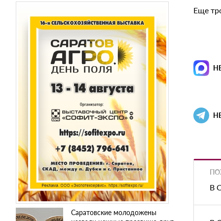
Еще тр
Н
Н
ПО
В 
Саратовские молодожены