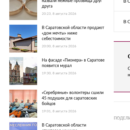
назвали нежные прозвища друг
В 
друга
20:23, 8 августа 2026
В 
В Саратовской области продают
«дом мечты» ниже
себестоимости
20:00, 8 августа 2026
На фасаде «Пионера» в Саратове
появится мурал
19:30, 8 августа 2026
н
«Серебряные» волонтеры сшили
45 подушек для саратовских
бойцов
19:01, 8 августа 2026
ПОДЕЛИ
В Саратовской области