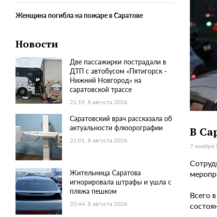
Женщина погибла на пожаре в Саратове
Новости
Две пассажирки пострадали в
ДТП с автобусом «Пятигорск -
Нижний Новгород» на
саратовской трассе
21:19, 8 августа 2026
Саратовский врач рассказала об
актуальности флюорографии
В Са
21:01, 8 августа 2026
7 ноября 
Сотруд
Жительница Саратова
меропр
игнорировала штрафы и ушла с
пляжа пешком
Всего 
20:44, 8 августа 2026
состоя