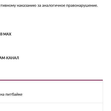
ативному наказанию за аналогичное правонарушение.
 В MAX
РАМ-КАНАЛ
на питбайке