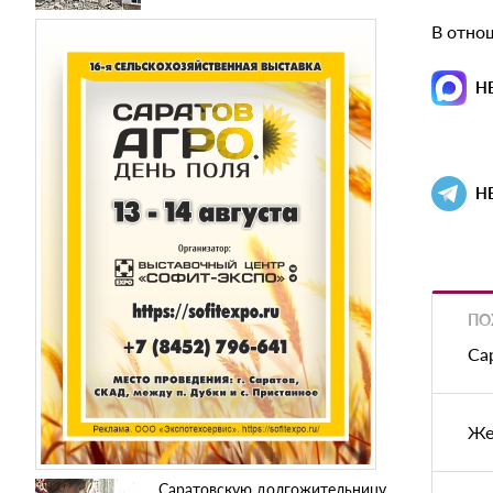
В отно
Н
Н
ПО
Са
Же
Саратовскую долгожительницу