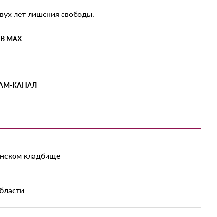
двух лет лишения свободы.
 В MAX
РАМ-КАНАЛ
енском кладбище
области