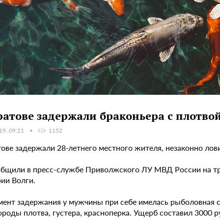
ратове задержали браконьера с плотво
19, 09:21
1152
тове задержали 28-летнего местного жителя, незаконно лов
общили в пресс-службе Приволжского ЛУ МВД России на тра
ии Волги.
мент задержания у мужчины при себе имелась рыболовная се
роды плотва, густера, красноперка. Ущерб составил 3000 ру