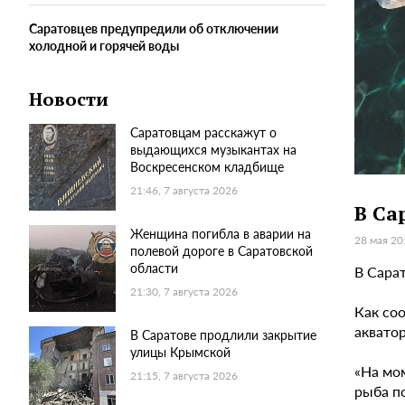
Саратовцев предупредили об отключении
холодной и горячей воды
Новости
Саратовцам расскажут о
выдающихся музыкантах на
Воскресенском кладбище
21:46, 7 августа 2026
В Са
Женщина погибла в аварии на
28 мая 20
полевой дороге в Саратовской
области
В Сара
21:30, 7 августа 2026
Как со
акватор
В Саратове продлили закрытие
улицы Крымской
«На мо
21:15, 7 августа 2026
рыба по