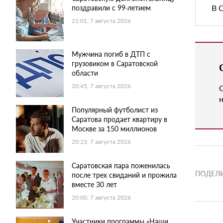
В 
поздравили с 99-летием
21:01, 7 августа 2026
Мужчина погиб в ДТП с
грузовиком в Саратовской
области
20:45, 7 августа 2026
н
Популярный футболист из
Саратова продает квартиру в
Москве за 150 миллионов
20:23, 7 августа 2026
Саратовская пара поженилась
ПОДЕЛИ
после трех свиданий и прожила
вместе 30 лет
20:00, 7 августа 2026
Участники программы «Наши