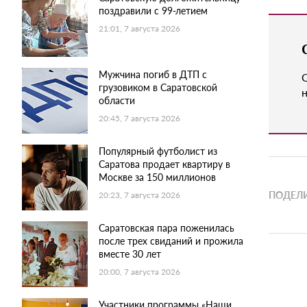
поздравили с 99-летием
21:01, 7 августа 2026
Мужчина погиб в ДТП с
грузовиком в Саратовской
н
области
20:45, 7 августа 2026
Популярный футболист из
Саратова продает квартиру в
Москве за 150 миллионов
ПОДЕЛИ
20:23, 7 августа 2026
Саратовская пара поженилась
после трех свиданий и прожила
вместе 30 лет
20:00, 7 августа 2026
Участники программы «Наши