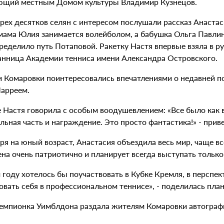
ющий местным Домом культуры Владимир Кузнецов.
рех десятков селян с интересом послушали рассказ Анастас
мама Юлия занимается волейболом, а бабушка Ольга Павлино
еделило путь Потаповой. Ракетку Настя впервые взяла в рук
анница Академии тенниса имени Александра Островского.
 Комаровки поинтересовались впечатлениями о недавней по
арреем.
 Настя говорила с особым воодушевлением: «Все было как в 
ьная часть и награждение. Это просто фантастика!» - приве
я на юный возраст, Анастасия объездила весь мир, чаще вс
на очень патриотично и планирует всегда выступать только
 году хотелось бы поучаствовать в Кубке Кремля, в перспек
овать себя в профессиональном теннисе», - поделилась пла
емпионка Уимблдона раздала жителям Комаровки автограф