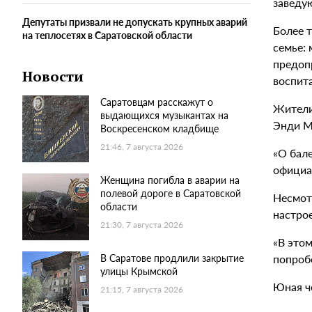
заведу
Депутаты призвали не допускать крупных аварий
Более т
на теплосетях в Саратовской области
семье: 
предопр
Новости
воспит
Саратовцам расскажут о
Жители
выдающихся музыкантах на
Энди М
Воскресенском кладбище
21:46, 7 августа 2026
«О бале
официал
Женщина погибла в аварии на
полевой дороге в Саратовской
Несмотр
области
настрое
21:30, 7 августа 2026
«В этом
попроб
В Саратове продлили закрытие
улицы Крымской
Юная ч
21:15, 7 августа 2026