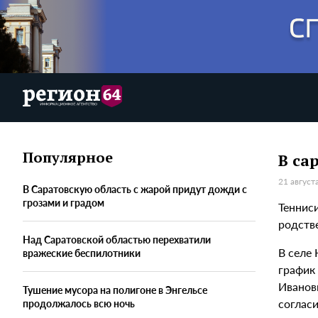
Популярное
В са
21 август
В Саратовскую область с жарой придут дожди с
грозами и градом
Теннис
родств
Над Саратовской областью перехватили
В селе
вражеские беспилотники
график
Иванов
Тушение мусора на полигоне в Энгельсе
согласи
продолжалось всю ночь