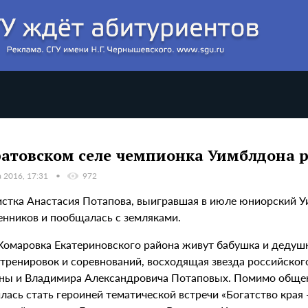
ратовском селе чемпионка Уимблдона 
а 2016, 17:31
972
истка Анастасия Потапова, выигравшая в июле юниорский У
енников и пообщалась с земляками.
 Комаровка Екатериновского района живут бабушка и дедуш
 тренировок и соревнований, восходящая звезда российског
ны и Владимира Александровича Потаповых. Помимо общени
лась стать героиней тематической встречи «Богатство края