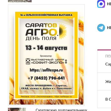
Н
Н
ПО
Са
Же
В 
Саратовскую долгожительницу