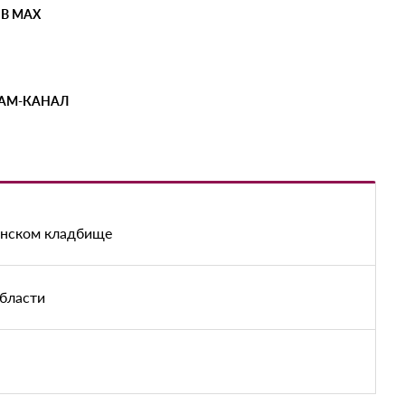
 В MAX
РАМ-КАНАЛ
енском кладбище
области