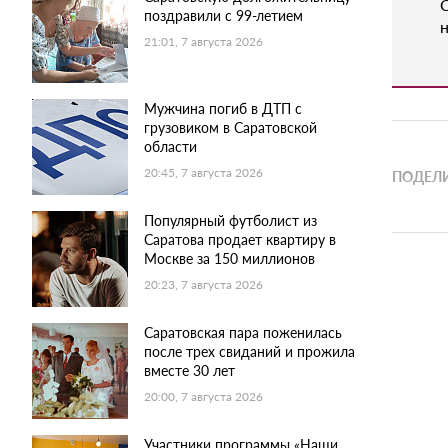
поздравили с 99-летием
н
21:01, 7 августа 2026
Мужчина погиб в ДТП с
грузовиком в Саратовской
области
20:45, 7 августа 2026
ПОДЕЛИ
Популярный футболист из
Саратова продает квартиру в
Москве за 150 миллионов
20:23, 7 августа 2026
Саратовская пара поженилась
после трех свиданий и прожила
вместе 30 лет
20:00, 7 августа 2026
Участники программы «Наши