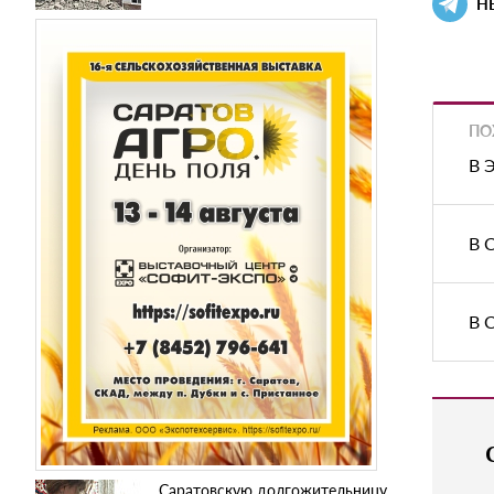
Н
ПО
В 
В 
В 
Саратовскую долгожительницу