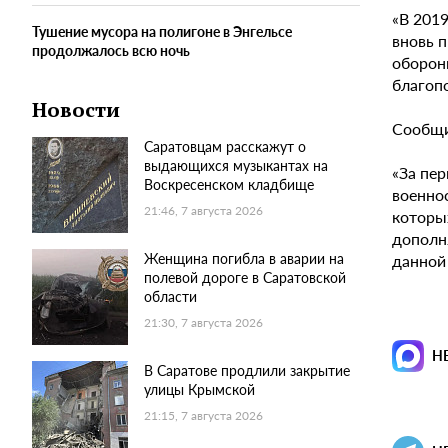
«В 201
Тушение мусора на полигоне в Энгельсе
вновь 
продолжалось всю ночь
оборон
благопо
Новости
Сообщи
Саратовцам расскажут о
выдающихся музыкантах на
«За пе
Воскресенском кладбище
военно
21:46, 7 августа 2026
которы
дополн
Женщина погибла в аварии на
данной
полевой дороге в Саратовской
области
21:30, 7 августа 2026
Н
В Саратове продлили закрытие
улицы Крымской
21:15, 7 августа 2026