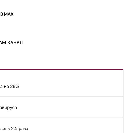
 В MAX
РАМ-КАНАЛ
а на 28%
авируса
ь в 2,5 раза