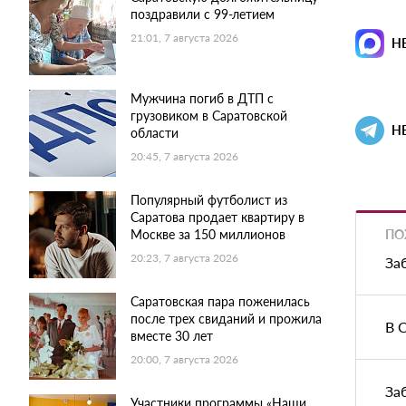
поздравили с 99-летием
21:01, 7 августа 2026
Н
Мужчина погиб в ДТП с
грузовиком в Саратовской
Н
области
20:45, 7 августа 2026
Популярный футболист из
Саратова продает квартиру в
ПО
Москве за 150 миллионов
20:23, 7 августа 2026
За
Саратовская пара поженилась
после трех свиданий и прожила
В 
вместе 30 лет
20:00, 7 августа 2026
За
Участники программы «Наши