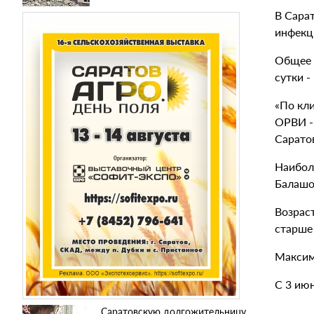
В Сарат
инфекци
Общее 
сутки 
«По кл
ОРВИ -
Сарато
Наиболь
Балаш
Возраст
старше 
Максим
С 3 ию
Саратовскую долгожительницу