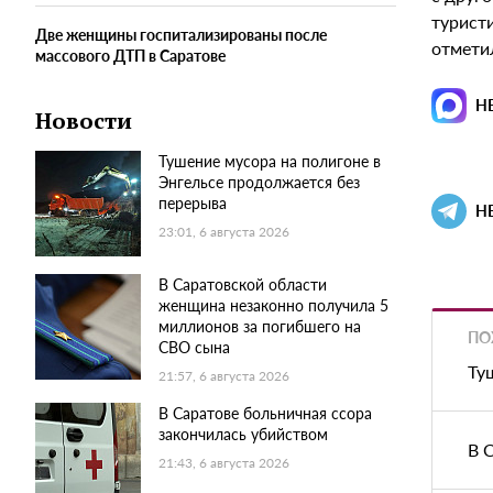
туристи
Две женщины госпитализированы после
отмети
массового ДТП в Саратове
Н
Новости
Тушение мусора на полигоне в
Энгельсе продолжается без
перерыва
Н
23:01, 6 августа 2026
В Саратовской области
женщина незаконно получила 5
миллионов за погибшего на
ПО
СВО сына
Ту
21:57, 6 августа 2026
В Саратове больничная ссора
закончилась убийством
В 
21:43, 6 августа 2026