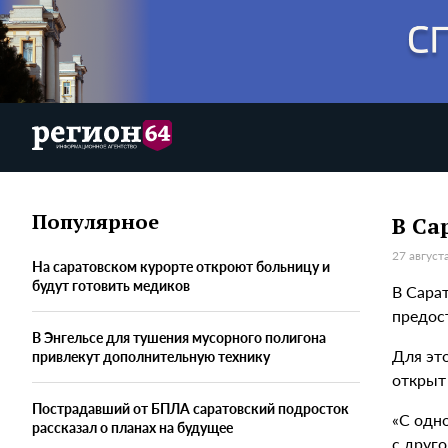
Популярное
В Са
27 август
На саратовском курорте откроют больницу и
будут готовить медиков
В Сара
предос
В Энгельсе для тушения мусорного полигона
Для эт
привлекут дополнительную технику
открыт
Пострадавший от БПЛА саратовский подросток
«С одн
рассказал о планах на будущее
с друг