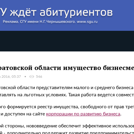
ратовской области имущество бизнесме
а 2016, 05:37
546
товской области представителям малого и среднего бизнес
тавлять на льготных условиях. Такая работа ведется совме
ого формируется реестр имущества, свободного от прав тре
 и доступен на сайте
корпорации по развитию бизнеса
.
ой стороны, нововведение обеспечит эффективное использов
ой - дополнительно поддержит развитие предпринимательст