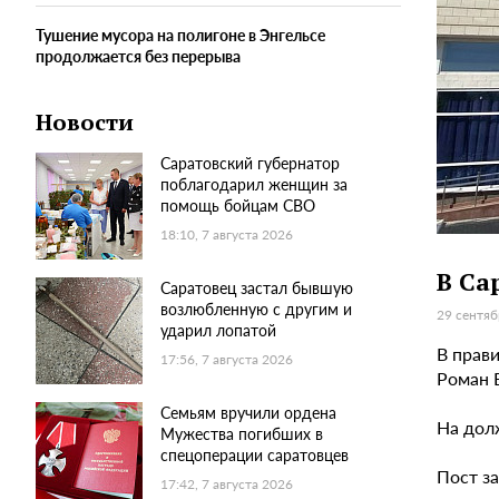
Тушение мусора на полигоне в Энгельсе
продолжается без перерыва
Новости
Саратовский губернатор
поблагодарил женщин за
помощь бойцам СВО
18:10, 7 августа 2026
В Са
Саратовец застал бывшую
возлюбленную с другим и
29 сентяб
ударил лопатой
В прав
17:56, 7 августа 2026
Роман 
Семьям вручили ордена
На дол
Мужества погибших в
спецоперации саратовцев
Пост з
17:42, 7 августа 2026