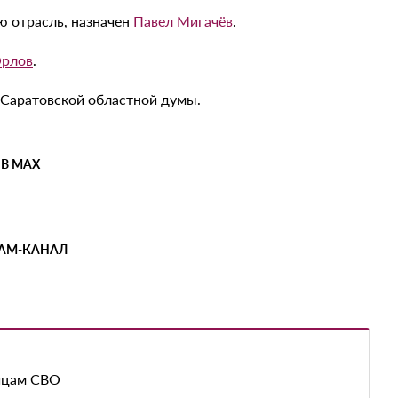
ю отрасль, назначен
Павел Мигачёв
.
Орлов
.
 Саратовской областной думы.
 В MAX
РАМ-КАНАЛ
йцам СВО