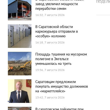
ПОДЕЛИ
завод увеличил мощности
переработки семян
16:32, 7 августа 2026
В Саратовской области
наркокурьера отправили в
«особую» колонию
16:18, 7 августа 2026
Площадь тушения на мусорном
полигоне в Энгельсе
уменьшилась на треть
15:56, 7 августа 2026
Саратовцам предложили
покупать имущество должников
на «маркетплейсе»
15:42, 7 августа 2026
В саратовском райцентре при