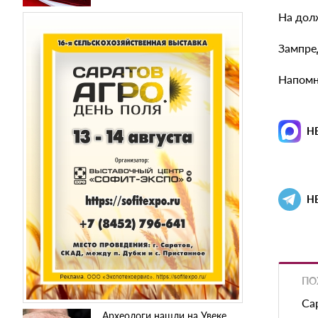
На дол
Зампре
Напомн
Н
Н
ПО
Са
Археологи нашли на Увеке