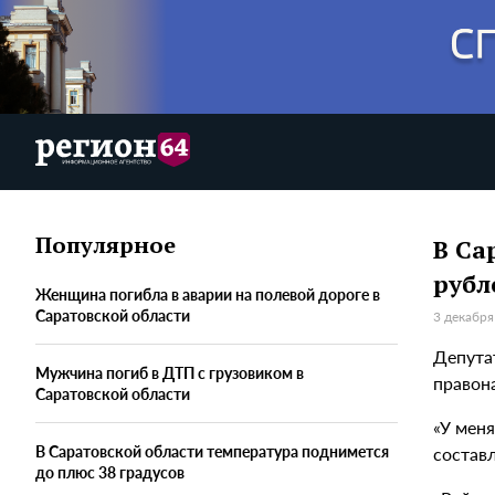
Популярное
В Са
рубл
Женщина погибла в аварии на полевой дороге в
Саратовской области
3 декабря
Депута
Мужчина погиб в ДТП с грузовиком в
правон
Саратовской области
«У мен
В Саратовской области температура поднимется
состав
до плюс 38 градусов