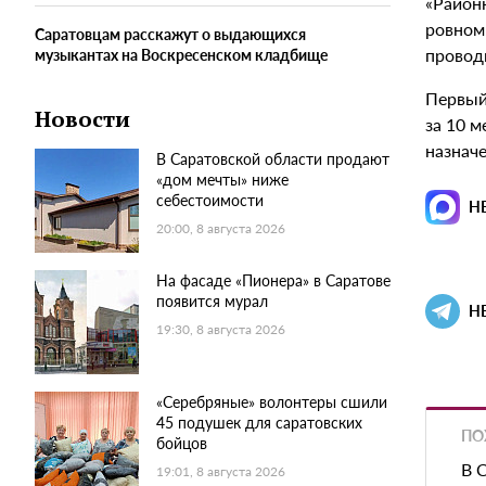
«Район
ровном
Саратовцам расскажут о выдающихся
проводи
музыкантах на Воскресенском кладбище
Первый
Новости
за 10 
назначе
В Саратовской области продают
«дом мечты» ниже
себестоимости
Н
20:00, 8 августа 2026
На фасаде «Пионера» в Саратове
появится мурал
Н
19:30, 8 августа 2026
«Серебряные» волонтеры сшили
45 подушек для саратовских
ПО
бойцов
В 
19:01, 8 августа 2026