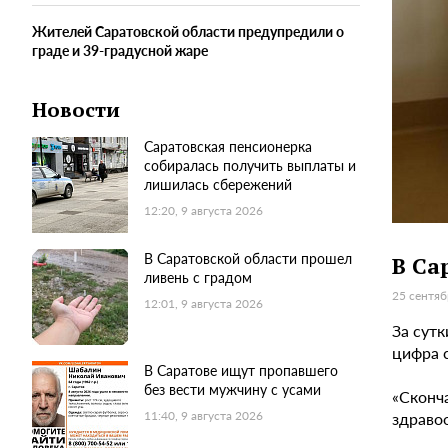
Жителей Саратовской области предупредили о
граде и 39-градусной жаре
Новости
Саратовская пенсионерка
собиралась получить выплаты и
лишилась сбережений
12:20, 9 августа 2026
В Саратовской области прошел
В Са
ливень с градом
25 сентяб
12:01, 9 августа 2026
За сут
цифра 
В Саратове ищут пропавшего
без вести мужчину с усами
«Сконча
здраво
11:40, 9 августа 2026