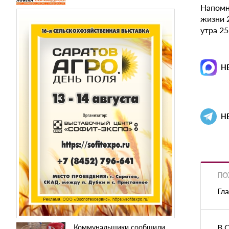
Напомн
жизни 
утра 2
Н
Н
ПО
Гл
В 
Коммунальщики сообщили