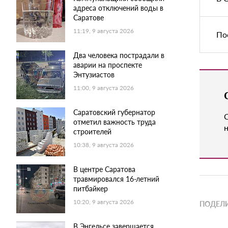
адреса отключений воды в
Саратове
11:19, 9 августа 2026
По
Два человека пострадали в
аварии на проспекте
Энтузиастов
11:00, 9 августа 2026
Саратовский губернатор
отметил важность труда
н
строителей
10:38, 9 августа 2026
В центре Саратова
травмировался 16-летний
питбайкер
10:20, 9 августа 2026
ПОДЕЛИ
В Энгельсе завершается