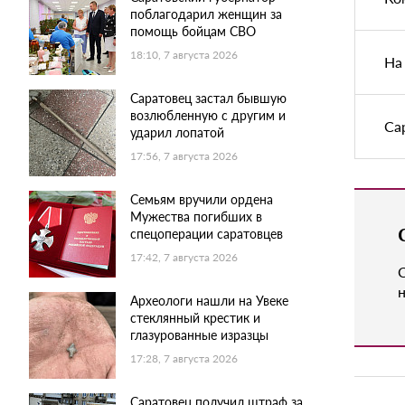
поблагодарил женщин за
помощь бойцам СВО
18:10, 7 августа 2026
На
Саратовец застал бывшую
возлюбленную с другим и
Са
ударил лопатой
17:56, 7 августа 2026
Семьям вручили ордена
Мужества погибших в
спецоперации саратовцев
17:42, 7 августа 2026
н
Археологи нашли на Увеке
стеклянный крестик и
глазурованные изразцы
17:28, 7 августа 2026
Саратовец получил штраф за