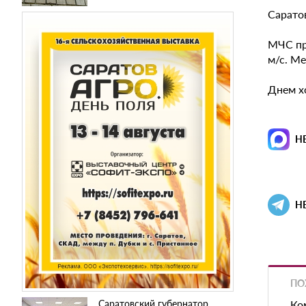
Сарато
МЧС пр
м/с. М
Днем хо
Н
Н
ПО
Саратовский губернатор
Ко