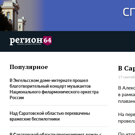
Популярное
В Са
17 сентяб
В Энгельсском доме-интернате прошел
благотворительный концерт музыкантов
В Алек
Национального филармонического оркестра
в рамк
России
плавани
Над Саратовской областью перехвачены
На пер
вражеские беспилотники
провел
По ито
В Саратовской области прогнозируют дождь с