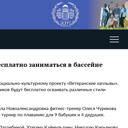
есплатно заниматься в бассейне
социально-культурному проекту «Ветеранские заплывы»,
иков будут бесплатно осваивать различные стили
ела Новоалександровка фитнес-тренер Олеся Чурикова
 турнир по плаванию для 9 бабушек и 4 дедушек.
Загребиной, Утегену Каймульдину, Николаю Кирьянову