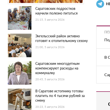
Н
Саратовских подростков
научили полезно питаться
21:15, 5 августа 2026
ПО
Энгельсский район активно
По
готовят к отопительному сезону
21:00, 5 августа 2026
В 
Саратовским многодетным
компенсируют расходы на
коммуналку
Са
20:45, 5 августа 2026
В Саратове истопнику готовы
платить по 4 тысячи рублей за
смену
20:23, 5 августа 2026