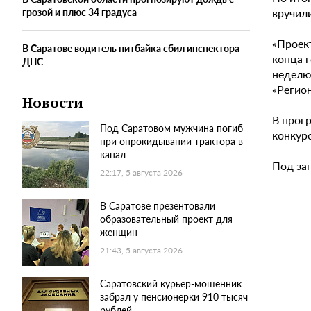
вручил
грозой и плюс 34 градуса
«Проек
В Саратове водитель питбайка сбил инспектора
конца г
ДПС
неделю 
«Регион
Новости
В прог
Под Саратовом мужчина погиб
конкурс
при опрокидывании трактора в
канал
Под за
22:17, 5 августа 2026
В Саратове презентовали
образовательный проект для
женщин
21:43, 5 августа 2026
Саратовский курьер-мошенник
забрал у пенсионерки 910 тысяч
рублей