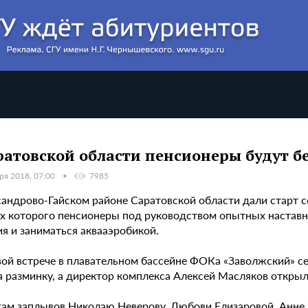
ратовской области пенсионеры будут б
ря 2018, 07:00
7985
сандрово-Гайском районе Саратовской области дали старт 
ах которого пенсионеры под руководством опытных наставн
я и заниматься аквааэробикой.
вой встрече в плавательном бассейне ФОКа «Заволжский» с
а разминку, а директор комплекса Алексей Масляков открыл
гам заплывов Николаю Неверову, Любови Елизаровой, Анне 