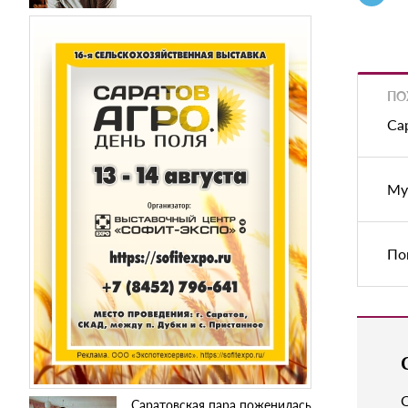
ПО
Са
Му
По
Саратовская пара поженилась