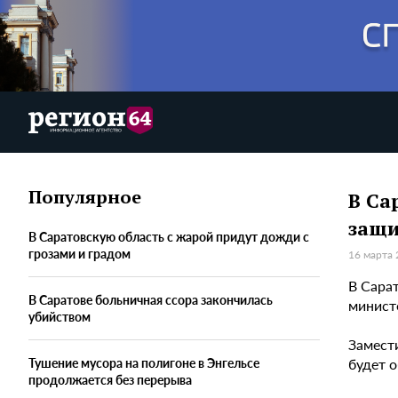
Популярное
В Са
защи
В Саратовскую область с жарой придут дожди с
грозами и градом
16 марта 
В Сара
В Саратове больничная ссора закончилась
минист
убийством
Замест
будет 
Тушение мусора на полигоне в Энгельсе
продолжается без перерыва