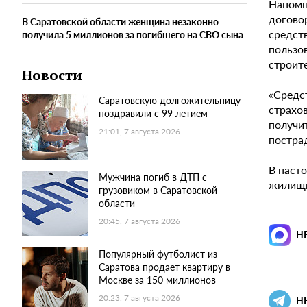
Напомн
догово
В Саратовской области женщина незаконно
средст
получила 5 миллионов за погибшего на СВО сына
пользо
строит
Новости
«Средс
Саратовскую долгожительницу
страхов
поздравили с 99-летием
получит
21:01, 7 августа 2026
постра
В наст
Мужчина погиб в ДТП с
жилищн
грузовиком в Саратовской
области
20:45, 7 августа 2026
Н
Популярный футболист из
Саратова продает квартиру в
Москве за 150 миллионов
20:23, 7 августа 2026
Н