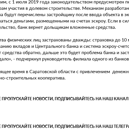
им, с 1 июля 2019 года законодательством предусмотрен пе
рам участия в долевом строительстве. Механизм разработан
ва будут перечислены застройщику после ввода объекта в э
ваться деньгами, размещенными на счетах эскроу. Если в с
ельство, банк вернет дольщикам вложенные средства.
тва физических лиц застрахованы дважды: страховка до 10 
анию вкладов и Центрального банка и система эскроу-счето
 средства обратно, дальше это будет проблема банка и зас
дало», - подчеркнул руководитель филиала одного из банко
оящее время в Саратовской области с привлечением денежн
о-строительных кооператива.
Е ПРОПУСКАЙТЕ НОВОСТИ, ПОДПИСЫВАЙТЕСЬ НА НАШ КАНАЛ
Е ПРОПУСКАЙТЕ НОВОСТИ, ПОДПИСЫВАЙТЕСЬ НА НАШ ТЕЛЕГ