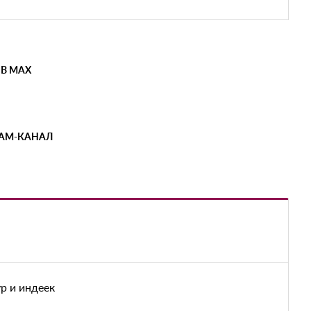
 В MAX
РАМ-КАНАЛ
р и индеек