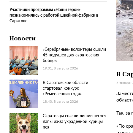
Участники программы «Наши герои»
познакомились с работой швейной фабрики в
Саратове
Новости
«Серебряные» волонтеры сшили
45 подушек для саратовских
бойцов
19:01, 8 августа 2026
В Са
В Саратовской области
5 января 
стартовал конкурс
Замест
«Ремесленник года»
области
18:40, 8 августа 2026
Так, за
Саратовцы спасли лишившегося
лапы из-за украденной курицы
«По ср
пса
и рост 