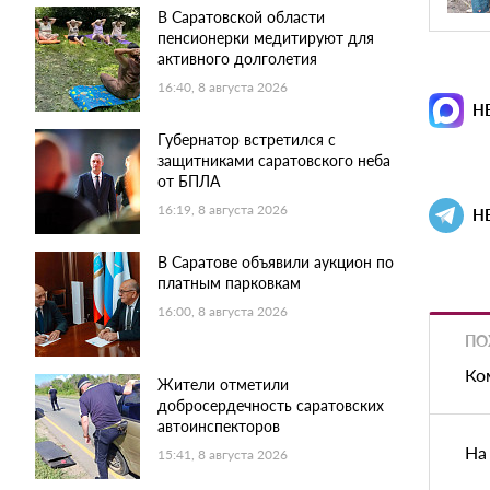
В Саратовской области
пенсионерки медитируют для
активного долголетия
16:40, 8 августа 2026
Н
Губернатор встретился с
защитниками саратовского неба
от БПЛА
16:19, 8 августа 2026
Н
В Саратове объявили аукцион по
платным парковкам
16:00, 8 августа 2026
ПО
Ко
Жители отметили
добросердечность саратовских
автоинспекторов
На
15:41, 8 августа 2026