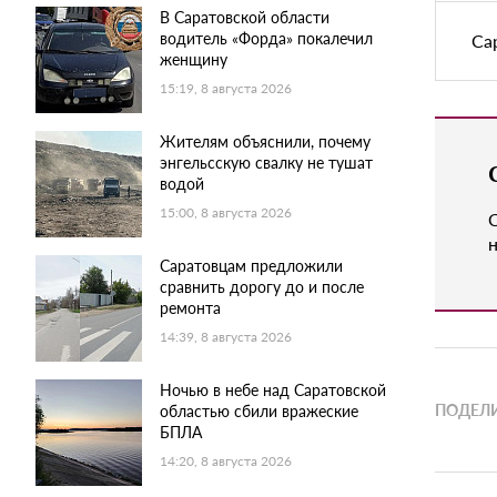
В Саратовской области
водитель «Форда» покалечил
Са
женщину
15:19, 8 августа 2026
Жителям объяснили, почему
энгельсскую свалку не тушат
водой
15:00, 8 августа 2026
н
Саратовцам предложили
сравнить дорогу до и после
ремонта
14:39, 8 августа 2026
Ночью в небе над Саратовской
ПОДЕЛИ
областью сбили вражеские
БПЛА
14:20, 8 августа 2026