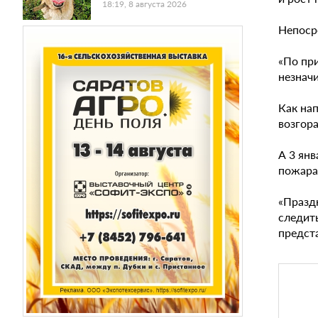
18:19, 8 августа 2026
Непоср
«По при
незнач
Как нап
возгора
А 3 янв
пожара
«Празд
следит
предст