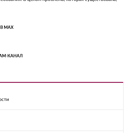
 В MAX
РАМ-КАНАЛ
ости