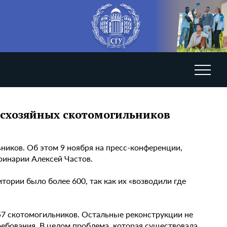
есхозяйных скотомогильников
ников. Об этом 9 ноября на пресс-конференции,
ринарии Алексей Частов.
ории было более 600, так как их «возводили где
57 скотомогильников. Остальные реконструкции не
ребования. В целом проблема, которая существовала,