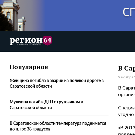
Популярное
В Са
9 ноября 
Женщина погибла в аварии на полевой дороге в
Саратовской области
В Сара
организ
Мужчина погиб в ДТП с грузовиком в
Специал
Саратовской области
угодно 
В Саратовской области температура поднимется
«В 201
до плюс 38 градусов
подлежа