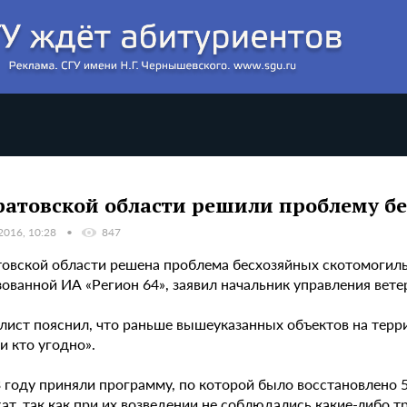
ратовской области решили проблему б
2016, 10:28
847
товской области решена проблема бесхозяйных скотомогиль
ованной ИА «Регион 64», заявил начальник управления вете
ист пояснил, что раньше вышеуказанных объектов на террит
и кто угодно».
3 году приняли программу, по которой было восстановлено 
т, так как при их возведении не соблюдались какие-либо т