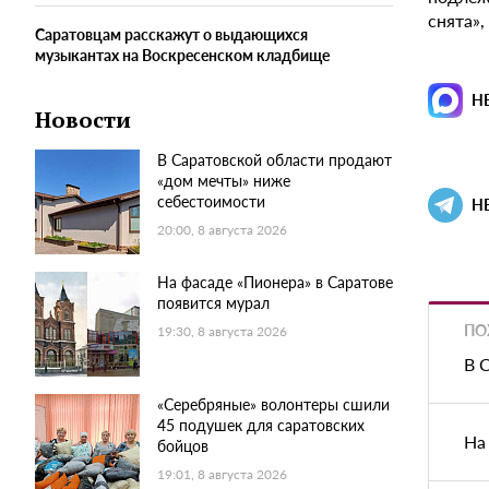
снята»,
Саратовцам расскажут о выдающихся
музыкантах на Воскресенском кладбище
Н
Новости
В Саратовской области продают
«дом мечты» ниже
себестоимости
Н
20:00, 8 августа 2026
На фасаде «Пионера» в Саратове
появится мурал
ПО
19:30, 8 августа 2026
В 
«Серебряные» волонтеры сшили
45 подушек для саратовских
На
бойцов
19:01, 8 августа 2026