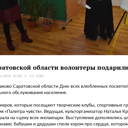
ратовской области волонтеры подарил
я 2019, 14:30
1782
алаково Саратовской области Дню всех влюбленных посвяти
ьного обслуживания населения.
неров, которые посещают творческие клубы, спортивные гру
ик «Палитра чувств». Ведущая, культорганизатор Наталья К
шала на сцену всех желающих. Выступления дополнялись 
анавес бабушки и дедушки спели хором про сердце, котором