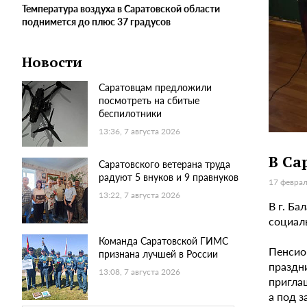
Температура воздуха в Саратовской области
поднимется до плюс 37 градусов
Новости
Саратовцам предложили
посмотреть на сбитые
беспилотники
13:36, 7 августа 2026
В Са
Саратовского ветерана труда
радуют 5 внуков и 9 правнуков
17 феврал
13:22, 7 августа 2026
В г. Б
социал
Команда Саратовской ГИМС
Пенсио
признана лучшей в России
праздн
13:08, 7 августа 2026
пригла
а под з