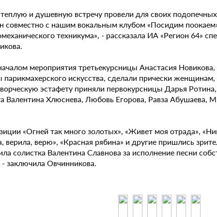
 теплую и душевную встречу провели для своих подопечны
н совместно с нашим вокальным клубом «Посидим поокаем»
омеханического техникума», - рассказала ИА «Регион 64» 
икова.
началом мероприятия третьекурсницы Анастасия Новикова,
ы парикмахерского искусства, сделали прически женщинам,
творческую эстафету приняли первокурсницы Дарья Ротина,
та Валентина Хлюснева, Любовь Егорова, Равза Абушаева, 
иции «Огней так много золотых», «Живет моя отрада», «Никт
а, верила, верю», «Красная рябина» и другие пришлись зри
ила солистка Валентина Славнова за исполнение песни соб
 - заключила Овчинникова.