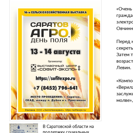
«Очень
гражда
электр
Овчинн
Перед 
секрет
Затем 
возрас
Левин.
«Композ
«Верил
заслуж
молве»,
В Саратовской области на
поддержку социальных