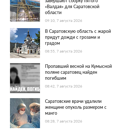
завершают сборку пятого
«Валдая» для Саратовской
области
09:10, 7 августа 2026
В Саратовскую область с жарой
придут дожди с грозами и
градом
08:55, 7 августа 2026
Пропавший весной на Кумысной
поляне саратовец найден
погибшим
08:42, 7 августа 2026
Саратовские врачи удалили
женщине опухоль размером с
манго
08:28, 7 августа 2026