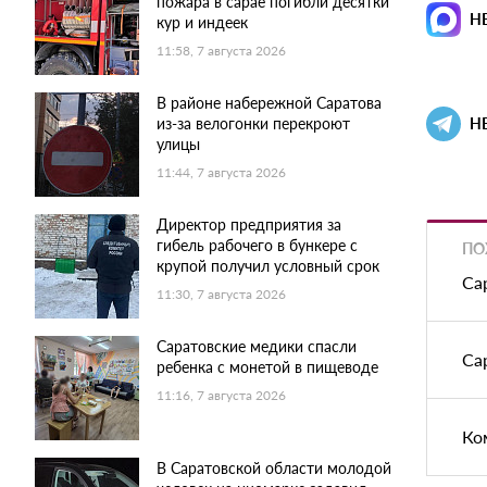
пожара в сарае погибли десятки
Н
кур и индеек
11:58, 7 августа 2026
В районе набережной Саратова
из-за велогонки перекроют
Н
улицы
11:44, 7 августа 2026
Директор предприятия за
гибель рабочего в бункере с
ПО
крупой получил условный срок
Са
11:30, 7 августа 2026
Саратовские медики спасли
Са
ребенка с монетой в пищеводе
11:16, 7 августа 2026
Ко
В Саратовской области молодой