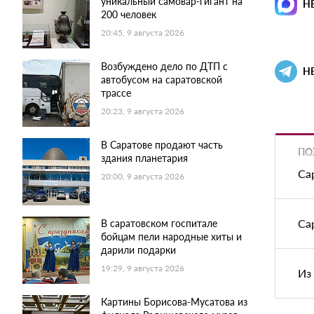
уникальный самовар-гигант на
Н
200 человек
20:45, 9 августа 2026
Возбуждено дело по ДТП с
Н
автобусом на саратовской
трассе
20:23, 9 августа 2026
В Саратове продают часть
ПО
здания планетария
Са
20:00, 9 августа 2026
Са
В саратовском госпитале
бойцам пели народные хиты и
дарили подарки
19:29, 9 августа 2026
Из
Картины Борисова-Мусатова из