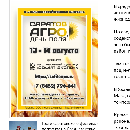
В сред
автомо
жизнед
По све
содейс
чего б
районн
Там же
пациен
госпит
В Хвал
Маза, г
темпер
Кроме 
районе
Гости саратовского фестиваля
тяжела
погрузятся в Средневековье