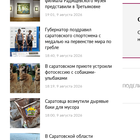
филиала Радищевского музея
представили в Третьяковке
19:01, 9 августа 2026
Губернатор поздравил
саратовского спортсмена с
н
медалью на первенстве мира по
гребле
18:40, 9 августа 2026
В саратовском приюте устроили
фотосессию с собаками-
улыбаками
ПОДЕЛИ
18:19, 9 августа 2026
Саратовца возмутили дырявые
баки для мусора
18:00, 9 августа 2026
В Саратовской области