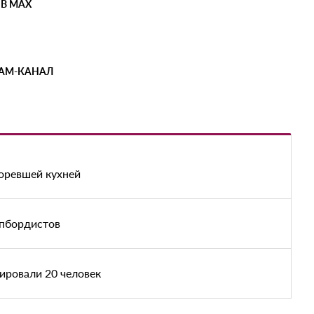
 В MAX
РАМ-КАНАЛ
оревшей кухней
апбордистов
ировали 20 человек