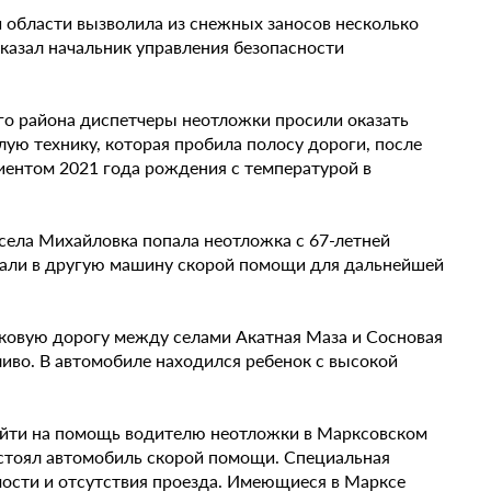
й области вызволила из снежных заносов несколько
казал начальник управления безопасности
го района диспетчеры неотложки просили оказать
лую технику, которая пробила полосу дороги, после
иентом 2021 года рождения с температурой в
 села Михайловка попала неотложка с 67-летней
дали в другую машину скорой помощи для дальнейшей
ковую дорогу между селами Акатная Маза и Сосновая
ливо. В автомобиле находился ребенок с высокой
рийти на помощь водителю неотложки в Марксовском
е стоял автомобиль скорой помощи. Специальная
имости и отсутствия проезда. Имеющиеся в Марксе