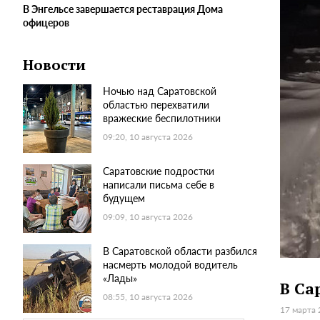
В Энгельсе завершается реставрация Дома
офицеров
Новости
Ночью над Саратовской
областью перехватили
вражеские беспилотники
09:20, 10 августа 2026
Саратовские подростки
написали письма себе в
будущем
09:09, 10 августа 2026
В Саратовской области разбился
насмерть молодой водитель
«Лады»
В Са
08:55, 10 августа 2026
17 марта 