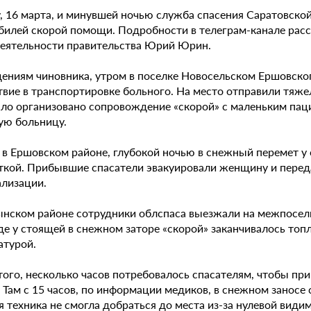
у, 16 марта, и минувшей ночью служба спасения Саратовско
билей скорой помощи. Подробности в телеграм-канале расс
еятельности правительства Юрий Юрин.
дениям чиновника, утром в поселке Новосельском Ершовско
твие в транспортировке больного. На место отправили тяже
ыло организовано сопровождение «скорой» с маленьким пац
ую больницу.
, в Ершовском районе, глубокой ночью в снежный перемет у
ткой. Прибывшие спасатели эвакуировали женщину и пере
ализации.
ынском районе сотрудники облспаса выезжали на межпосел
де у стоящей в снежном заторе «скорой» заканчивалось топ
атурой.
того, несколько часов потребовалось спасателям, чтобы п
. Там с 15 часов, по информации медиков, в снежном занос
я техника не смогла добраться до места из-за нулевой вид