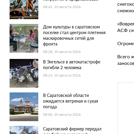
снегохо
08:42, 10 августа 2026
снежно
«Вовре
Дом культуры в саратовском
АСФ смо
поселке стал центром плетения
маскировочных сетей для
Огромно
фронта
08:28, 10 августа 2026
Всего ж
В Энгельсе в автокатастрофе
заносов
погибли 2 человека
08:14, 10 августа 2026
В Саратовской области
ожидается ветреная и сухая
погода
08:00, 10 августа 2026
Саратовский фермер передал