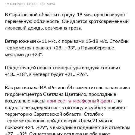
19 мая 2021, 08:00
5094
В Саратовской области в среду, 19 мая, прогнозируют
переменную облачность. Ожидается кратковременный
ливневый дождь, возможна гроза.
Ветер южный 6-11 м/с, с порывами 15-18 м/с. Столбик
термометра покажет +28...+33°, в Правобережье
местами до +23°.
Предстоящей ночью температура воздуха составит
+13...+18°, в четверг будет +21…+26°.
Как рассказала ИА «Регион 64» заместитель начальника
гидрометцентра Светлана Цветайло, прохладные
воздушные массы
принесет атмосферный фронт
, но
надолго не задержится - в пятницу и субботу покинет
территорию Саратовской области. Столбик
термометра вновь пойдет вверх. Днем 21 мая он
покажет +24…+29°, в выходные поднимется к отметкам
+27…+32°. Существенных осадков не обещают.