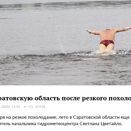
ратовскую область после резкого похол
а 2020, 12:01
35528
я на резкое похолодание, лето в Саратовской области еще 
итель начальника гидрометеоцентра Светлана Цветайло.