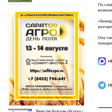
По сло
возмож
«Темпе
разгаре
Она та
пожарна
Н
Н
Вячеслав Володин обсудил с