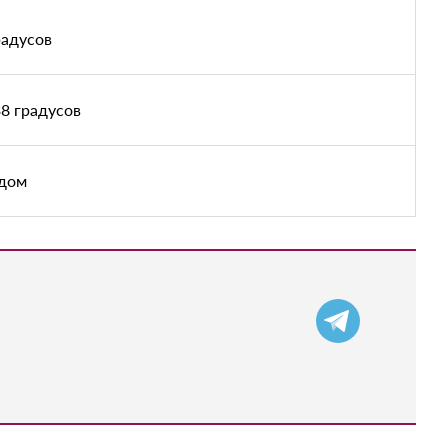
радусов
8 градусов
адом