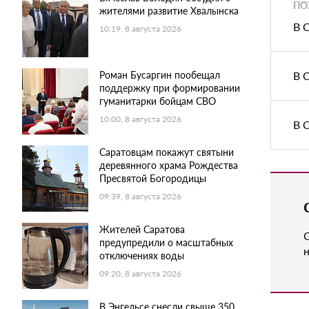
ПО
жителями развитие Хвалынска
В 
10:19, 8 августа 2026
Роман Бусаргин пообещал
В 
поддержку при формировании
гуманитарки бойцам СВО
10:00, 8 августа 2026
В 
Саратовцам покажут святыни
деревянного храма Рождества
Пресвятой Богородицы
09:39, 8 августа 2026
Жителей Саратова
предупредили о масштабных
н
отключениях воды
09:20, 8 августа 2026
В Энгельсе снесли свыше 350