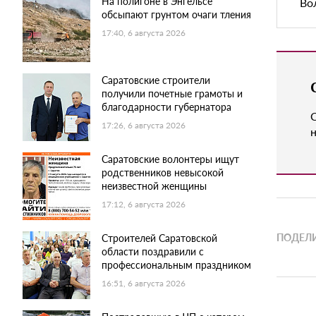
На полигоне в Энгельсе
Во
обсыпают грунтом очаги тления
17:40, 6 августа 2026
Саратовские строители
получили почетные грамоты и
благодарности губернатора
17:26, 6 августа 2026
н
Саратовские волонтеры ищут
родственников невысокой
неизвестной женщины
17:12, 6 августа 2026
ПОДЕЛИ
Строителей Саратовской
области поздравили с
профессиональным праздником
16:51, 6 августа 2026