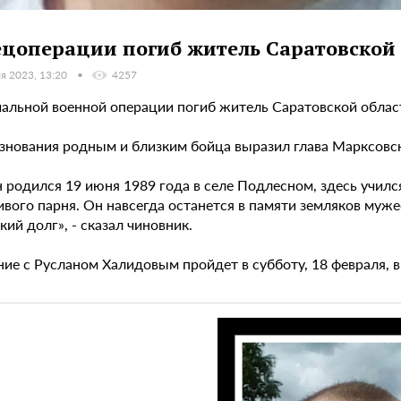
ецоперации погиб житель Саратовской 
я 2023, 13:20
4257
иальной военной операции погиб житель Саратовской облас
знования родным и близким бойца выразил глава Марксовс
 родился 19 июня 1989 года в селе Подлесном, здесь училс
ивого парня. Он навсегда останется в памяти земляков му
кий долг», - сказал чиновник.
е с Русланом Халидовым пройдет в субботу, 18 февраля, в се