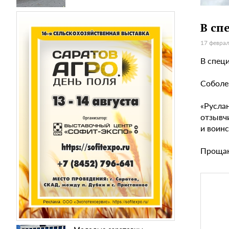
В сп
17 феврал
В спец
Соболе
«Руслан
отзывч
и воинс
Прощани