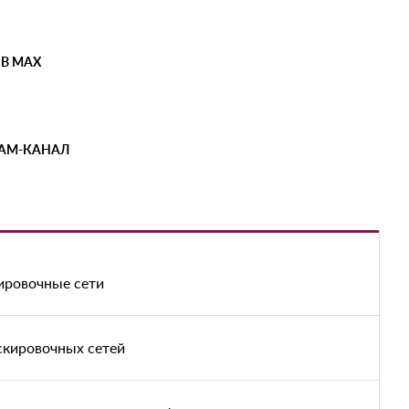
 В MAX
РАМ-КАНАЛ
кировочные сети
скировочных сетей