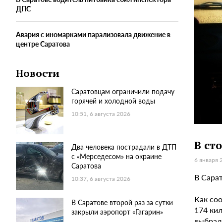
ДПС
Авария с иномарками парализовала движение в
центре Саратова
Новости
Саратовцам ограничили подачу
горячей и холодной воды
10:51, 6 августа 2026
В ст
Два человека пострадали в ДТП
с «Мерседесом» на окраине
6 января 
Саратова
В Сарат
10:37, 6 августа 2026
Как со
В Саратове второй раз за сутки
174 кил
закрыли аэропорт «Гагарин»
выбрал 