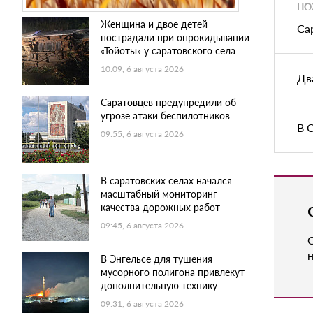
ПО
Женщина и двое детей
Са
пострадали при опрокидывании
«Тойоты» у саратовского села
10:09, 6 августа 2026
Дв
Саратовцев предупредили об
угрозе атаки беспилотников
В 
09:55, 6 августа 2026
В саратовских селах начался
масштабный мониторинг
качества дорожных работ
09:45, 6 августа 2026
н
В Энгельсе для тушения
мусорного полигона привлекут
дополнительную технику
09:31, 6 августа 2026