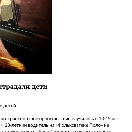
острадали дети
е детей.
о-транспортное происшествие случилось в 13:45 на
». 23-летний водитель на «Фольксвагене Поло» не
 столкновение с «Рено Символ», за рулем которого