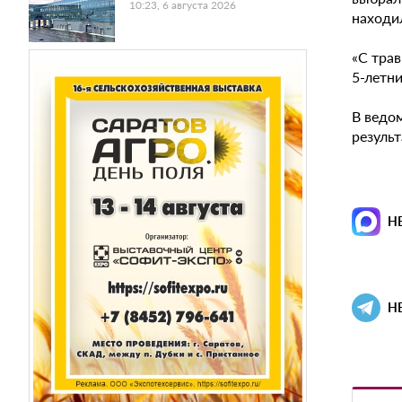
10:23, 6 августа 2026
находи
«С тра
5-летни
В ведом
резуль
Н
Н