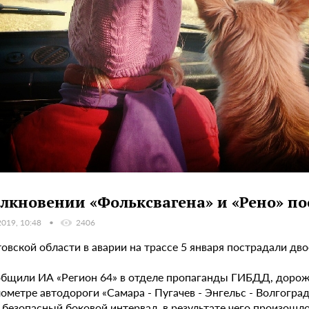
олкновении «Фольксвагена» и «Рено» п
2019, 10:48
2406
овской области в аварии на трассе 5 января пострадали дво
общили ИА «Регион 64» в отделе пропаганды ГИБДД, дорожн
ометре автодороги «Самара - Пугачев - Энгельс - Волгоград
безопасный боковой интервал, в результате чего произошло