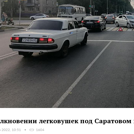
олкновении легковушек под Саратовом 
а 2022, 10:51
1604