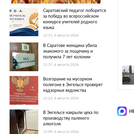
Саратовский педагог поборется
за победу во всероссийском
конкурсе учителей родного
языка
12:51, 6 августа 2026
В Саратове женщина убила
знакомого за пощечину и
получила 7 лет колонии
12:37, 6 августа 2026
Возгорание на мусорном
полигоне в Энгельсе проверят
надзорные ведомства
12:23, 6 августа 2026
Н
В Энгельсе накрыли цеха по
производству паленого
алкоголя
12:09, 6 августа 2026