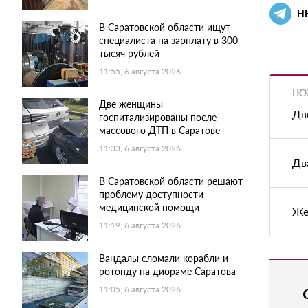
Н
В Саратовской области ищут
специалиста на зарплату в 300
тысяч рублей
11:55, 6 августа 2026
ПО
Две женщины
Дв
госпитализированы после
массового ДТП в Саратове
11:33, 6 августа 2026
Дв
В Саратовской области решают
проблему доступности
медицинской помощи
Же
11:19, 6 августа 2026
Вандалы сломали корабли и
ротонду на диораме Саратова
11:05, 6 августа 2026