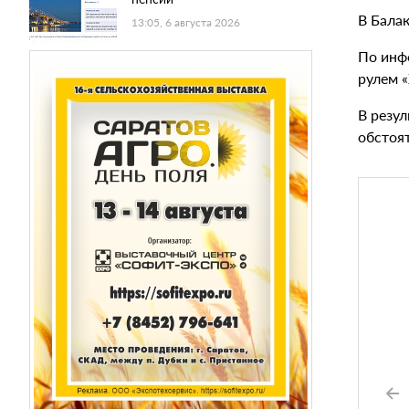
В Бала
13:05, 6 августа 2026
По инф
рулем «
В резу
обстоя