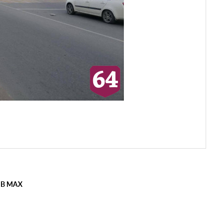
 В MAX