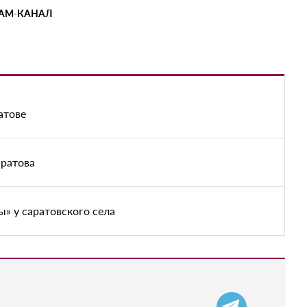
РАМ-КАНАЛ
атове
аратова
» у саратовского села